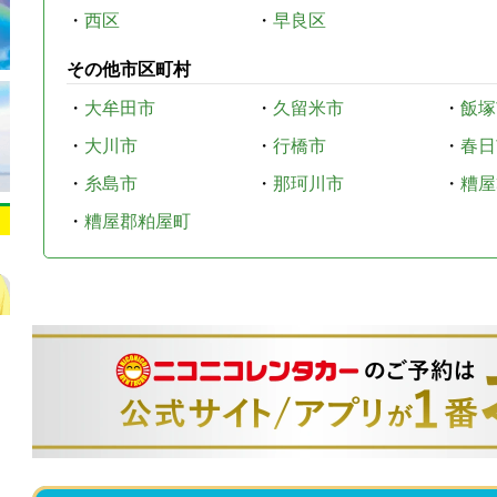
・
西区
・
早良区
その他市区町村
・
大牟田市
・
久留米市
・
飯塚
・
大川市
・
行橋市
・
春日
・
糸島市
・
那珂川市
・
糟屋
・
糟屋郡粕屋町