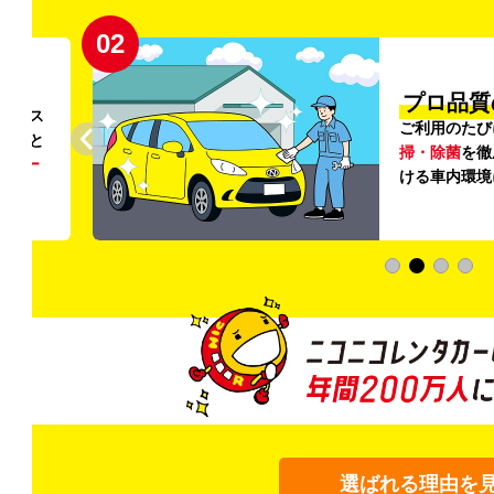
02
円〜
プロ品質
リンス
ご利用のたび
ること
掃・除菌
を徹
う
リー
ける車内環境
選ばれる理由を