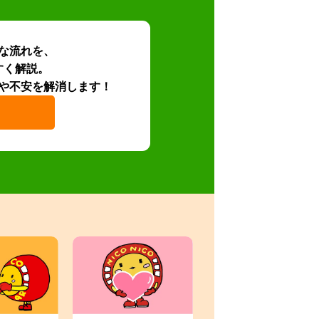
な流れを、
すく解説。
や不安を解消します！