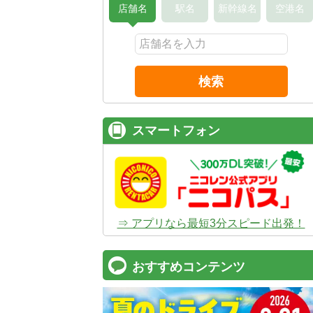
店舗名
駅名
新幹線名
空港名
検索
スマートフォン
⇒ アプリなら最短3分スピード出発！
おすすめコンテンツ