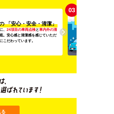
03
の
「安心・安全・清潔」
に、
24項目の車両点検
と
車内外の清
底。安心感と清潔感を感じていただ
にこだわっています。
見る