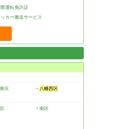
国際運転免許証
レッカー搬送サービス
東区
・
八幡西区
区
・
南区