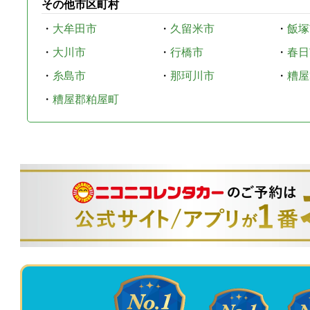
その他市区町村
・
大牟田市
・
久留米市
・
飯塚
・
大川市
・
行橋市
・
春日
・
糸島市
・
那珂川市
・
糟屋
・
糟屋郡粕屋町