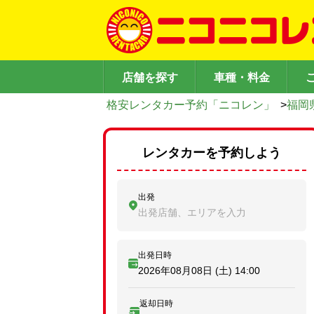
店舗を探す
車種・料金
格安レンタカー予約「ニコレン」
>
福岡
レンタカーを予約しよう
出発
出発店舗、エリアを入力
出発日時
2026年08月08日 (土)
14:00
返却日時