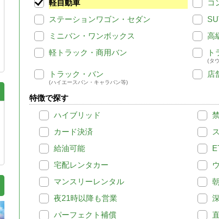
軽自動車
コ
ステーションワゴン・セダン
SU
ミニバン・ワンボックス
高
軽トラック・商用バン
ト
(タ
トラック・バン
店
(ハイエースバン・キャラバン等)
特徴で探す
ハイブリッド
カード決済
給油可能
E
宅配レンタカー
マンスリーレンタル
夜21時以降も営業
パーフェクト補償