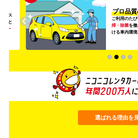
円〜
プロ品質
リンス
ご利用のたび
ること
掃・除菌
を徹
う
リー
ける車内環境
選ばれる理由を