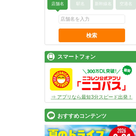
店舗名
駅名
新幹線名
空港名
検索
スマートフォン
⇒ アプリなら最短3分スピード出発！
おすすめコンテンツ