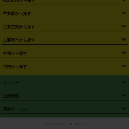
都道府県から探す
・
北海道
・
青森県
・
岩手県
・
宮城県
・
秋田県
・
山形県
主要駅から探す
・
福島県
・
東京都
・
神奈川県
・
埼玉県
・
千葉県
・
茨城県
・
札幌駅
・
仙台駅
・
新宿駅
・
池袋駅
・
渋谷駅
・
東京駅
主要空港から探す
・
栃木県
・
群馬県
・
山梨県
・
愛知県
・
静岡県
・
岐阜県
・
横浜駅
・
川崎駅
・
大宮駅
・
西船橋駅
・
柏駅
・
名古屋駅
・
新千歳空港
・
仙台空港
主要都市から探す
・
長野県
・
新潟県
・
富山県
・
石川県
・
福井県
・
大阪府
・
大阪駅
・
難波駅
・
三宮駅
・
京都駅
・
広島駅
・
博多駅
・
成田空港
・
羽田空港
・
兵庫県
・
京都府
・
滋賀県
・
和歌山県
・
奈良県
・
三重県
・
札幌市
・
仙台市
車種から探す
・
熊本駅
・
那覇空港駅
・
中部国際空港セントレア
・
関西国際空港
・
鳥取県
・
島根県
・
岡山県
・
広島県
・
山口県
・
徳島県
・
千葉市
・
さいたま市
・
軽自動車
・
コンパクトカー
・
ステーションワゴン・セダン
特徴から探す
・
大阪国際空港（伊丹空港）
・
神戸空港
・
香川県
・
愛媛県
・
高知県
・
福岡県
・
佐賀県
・
長崎県
・
横浜市
・
川崎市
・
ミニバン・ワンボックス
・
高級ミニバン・ワンボックス
・
SUV
・
岡山空港
・
徳島空港
・
ハイブリッド
・
宅配レンタカー
・
ETCカードレンタル
・
熊本県
・
大分県
・
宮崎県
・
鹿児島県
・
沖縄県
・
相模原市
・
新潟市
メニュー
・
軽トラック・商用バン
・
福岡空港
・
鹿児島空港
・
長期レンタル
・
深夜時間帯レンタル
・
免責補償プラス
・
静岡市
・
浜松市
・
・
トラック・バン
トップページ
・
はじめての方へ
・
ご利用案内
(タウンエースバン、ライトエースバン等)
企業情報
・
那覇空港
・
パーフェクト補償
・
スタッドレスタイヤ
・
直前予約
・
名古屋市
・
京都市
・
・
トラック・バン
ベストレート保証
・
予約から返却まで
・
・
店舗オリジナル
利用シーン別ガイ
(ハイエースバン・キャラバン等)
・
・
ニコパス(アプリ)
会社概要
・
ニュース
・
国際運転免許証
・
フランチャイズ募集
・
営業時間外返却サービス
・
個人情報保護
関連サービス
・
大阪市
・
堺市
ド
・
・
レッカー搬送サービス
カスタマーハラスメントに対する基本方針
・
神戸市
・
岡山市
・
・
車種・料金
カーリースなら「定額ニコノリパック」
・
店舗を探す
・
キャンペーン
© NICONICO RENT A CAR
・
特定商取引法に基づく表記
・
旅行業約款
・
広島市
・
北九州市