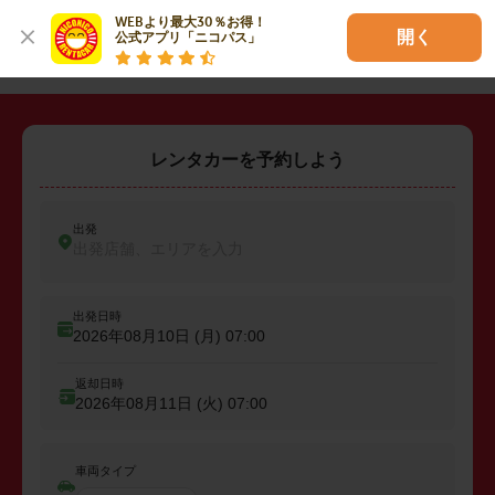
WEBより最大30％お得！

・
糟屋郡粕屋町
開く
公式アプリ「ニコパス」
レンタカーを予約しよう
出発
出発店舗、エリアを入力
出発日時
2026年08月10日 (月)
07:00
返却日時
2026年08月11日 (火)
07:00
車両タイプ