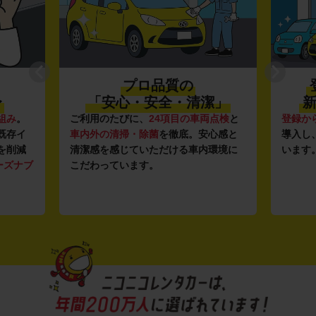
プロ品質の
〜
「安心・安全・清潔」
新
組み
。
ご利用のたびに、
24項目の車両点検
と
登録か
既存イ
車内外の清掃・除菌
を徹底。安心感と
導入し
を削減
清潔感を感じていただける車内環境に
います
ーズナブ
こだわっています。