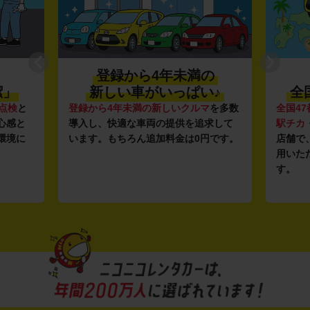
登録から4年未満の
潔」
新しい車がいっぱい♪
全
点検
と
登録から4年未満の新しいクルマ
を多数
全国47
心感と
導入し、快適な車両の提供を追求して
駅チカ
環境に
います。もちろん追加料金は0円です。
店舗で
用いた
す。