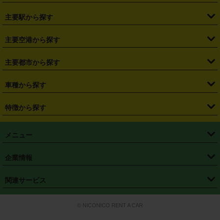
・
北海道
・
青森県
・
岩手県
・
宮城県
・
秋田県
・
山形県
主要駅から探す
・
福島県
・
東京都
・
神奈川県
・
埼玉県
・
千葉県
・
茨城県
・
札幌駅
・
仙台駅
・
新宿駅
・
池袋駅
・
渋谷駅
・
東京駅
主要空港から探す
・
栃木県
・
群馬県
・
山梨県
・
愛知県
・
静岡県
・
岐阜県
・
横浜駅
・
川崎駅
・
大宮駅
・
西船橋駅
・
柏駅
・
名古屋駅
・
新千歳空港
・
仙台空港
主要都市から探す
・
長野県
・
新潟県
・
富山県
・
石川県
・
福井県
・
大阪府
・
大阪駅
・
難波駅
・
三宮駅
・
京都駅
・
広島駅
・
博多駅
・
成田空港
・
羽田空港
・
兵庫県
・
京都府
・
滋賀県
・
和歌山県
・
奈良県
・
三重県
・
札幌市
・
仙台市
車種から探す
・
熊本駅
・
那覇空港駅
・
中部国際空港セントレア
・
関西国際空港
・
鳥取県
・
島根県
・
岡山県
・
広島県
・
山口県
・
徳島県
・
千葉市
・
さいたま市
・
軽自動車
・
コンパクトカー
・
ステーションワゴン・セダン
特徴から探す
・
大阪国際空港（伊丹空港）
・
神戸空港
・
香川県
・
愛媛県
・
高知県
・
福岡県
・
佐賀県
・
長崎県
・
横浜市
・
川崎市
・
ミニバン・ワンボックス
・
高級ミニバン・ワンボックス
・
SUV
・
岡山空港
・
徳島空港
・
ハイブリッド
・
宅配レンタカー
・
ETCカードレンタル
・
熊本県
・
大分県
・
宮崎県
・
鹿児島県
・
沖縄県
・
相模原市
・
新潟市
メニュー
・
軽トラック・商用バン
・
福岡空港
・
鹿児島空港
・
長期レンタル
・
深夜時間帯レンタル
・
免責補償プラス
・
静岡市
・
浜松市
・
・
トラック・バン
トップページ
・
はじめての方へ
・
ご利用案内
(タウンエースバン、ライトエースバン等)
企業情報
・
那覇空港
・
パーフェクト補償
・
スタッドレスタイヤ
・
直前予約
・
名古屋市
・
京都市
・
・
トラック・バン
ベストレート保証
・
予約から返却まで
・
・
店舗オリジナル
利用シーン別ガイ
(ハイエースバン・キャラバン等)
・
・
ニコパス(アプリ)
会社概要
・
ニュース
・
国際運転免許証
・
フランチャイズ募集
・
営業時間外返却サービス
・
個人情報保護
関連サービス
・
大阪市
・
堺市
ド
・
・
レッカー搬送サービス
カスタマーハラスメントに対する基本方針
・
神戸市
・
岡山市
・
・
車種・料金
カーリースなら「定額ニコノリパック」
・
店舗を探す
・
キャンペーン
© NICONICO RENT A CAR
・
特定商取引法に基づく表記
・
旅行業約款
・
広島市
・
北九州市
・
・
会員特典
超短期カーリースの「ニコリース」
・
選ばれる理由
・
安心・安全への取