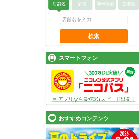
店舗名
駅名
新幹線名
空港名
検索
スマートフォン
⇒ アプリなら最短3分スピード出発！
おすすめコンテンツ