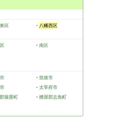
東区
・
八幡西区
区
・
南区
市
・
筑後市
市
・
太宰府市
郡篠栗町
・
糟屋郡志免町