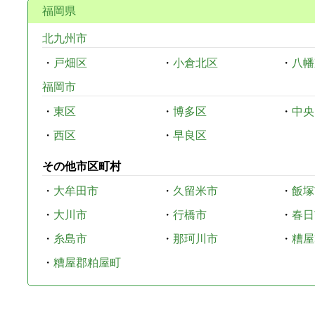
福岡県
北九州市
・
戸畑区
・
小倉北区
・
八幡
福岡市
・
東区
・
博多区
・
中央
・
西区
・
早良区
その他市区町村
・
大牟田市
・
久留米市
・
飯塚
・
大川市
・
行橋市
・
春日
・
糸島市
・
那珂川市
・
糟屋
・
糟屋郡粕屋町