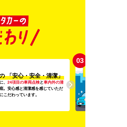
03
の
「安心・安全・清潔」
に、
24項目の車両点検
と
車内外の清
底。安心感と清潔感を感じていただ
にこだわっています。