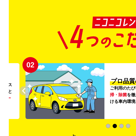
02
円〜
プロ品質
リンス
ご利用のたび
ること
掃・除菌
を徹
う
リー
ける車内環境