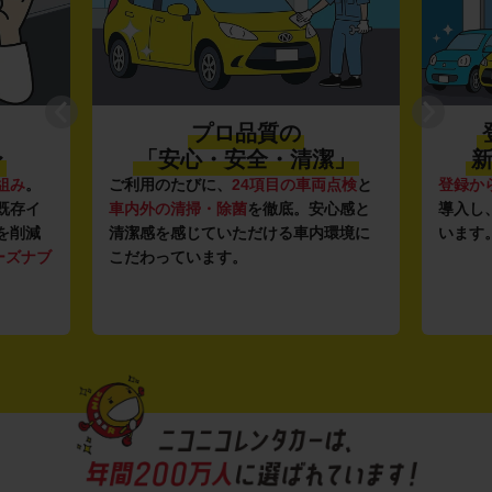
プロ品質の
〜
「安心・安全・清潔」
新
組み
。
ご利用のたびに、
24項目の車両点検
と
登録か
既存イ
車内外の清掃・除菌
を徹底。安心感と
導入し
を削減
清潔感を感じていただける車内環境に
います
ーズナブ
こだわっています。