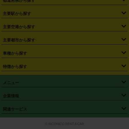
都道府県から探す
・
北海道
・
青森県
・
岩手県
・
宮城県
・
秋田県
・
山形県
主要駅から探す
・
福島県
・
東京都
・
神奈川県
・
埼玉県
・
千葉県
・
茨城県
・
札幌駅
・
仙台駅
・
新宿駅
・
池袋駅
・
渋谷駅
・
東京駅
主要空港から探す
・
栃木県
・
群馬県
・
山梨県
・
愛知県
・
静岡県
・
岐阜県
・
横浜駅
・
川崎駅
・
大宮駅
・
西船橋駅
・
柏駅
・
名古屋駅
・
新千歳空港
・
仙台空港
主要都市から探す
・
長野県
・
新潟県
・
富山県
・
石川県
・
福井県
・
大阪府
・
大阪駅
・
難波駅
・
三宮駅
・
京都駅
・
広島駅
・
博多駅
・
成田空港
・
羽田空港
・
兵庫県
・
京都府
・
滋賀県
・
和歌山県
・
奈良県
・
三重県
・
札幌市
・
仙台市
車種から探す
・
熊本駅
・
那覇空港駅
・
中部国際空港セントレア
・
関西国際空港
・
鳥取県
・
島根県
・
岡山県
・
広島県
・
山口県
・
徳島県
・
千葉市
・
さいたま市
・
軽自動車
・
コンパクトカー
・
ステーションワゴン・セダン
特徴から探す
・
大阪国際空港（伊丹空港）
・
神戸空港
・
香川県
・
愛媛県
・
高知県
・
福岡県
・
佐賀県
・
長崎県
・
横浜市
・
川崎市
・
ミニバン・ワンボックス
・
高級ミニバン・ワンボックス
・
SUV
・
岡山空港
・
徳島空港
・
ハイブリッド
・
宅配レンタカー
・
ETCカードレンタル
・
熊本県
・
大分県
・
宮崎県
・
鹿児島県
・
沖縄県
・
相模原市
・
新潟市
メニュー
・
軽トラック・商用バン
・
福岡空港
・
鹿児島空港
・
長期レンタル
・
深夜時間帯レンタル
・
免責補償プラス
・
静岡市
・
浜松市
・
・
トラック・バン
トップページ
・
はじめての方へ
・
ご利用案内
(タウンエースバン、ライトエースバン等)
企業情報
・
那覇空港
・
パーフェクト補償
・
スタッドレスタイヤ
・
直前予約
・
名古屋市
・
京都市
・
・
トラック・バン
ベストレート保証
・
予約から返却まで
・
・
店舗オリジナル
利用シーン別ガイ
(ハイエースバン・キャラバン等)
・
・
ニコパス(アプリ)
会社概要
・
ニュース
・
国際運転免許証
・
フランチャイズ募集
・
営業時間外返却サービス
・
個人情報保護
関連サービス
・
大阪市
・
堺市
ド
・
・
レッカー搬送サービス
カスタマーハラスメントに対する基本方針
・
神戸市
・
岡山市
・
・
車種・料金
カーリースなら「定額ニコノリパック」
・
店舗を探す
・
キャンペーン
© NICONICO RENT A CAR
・
特定商取引法に基づく表記
・
旅行業約款
・
広島市
・
北九州市