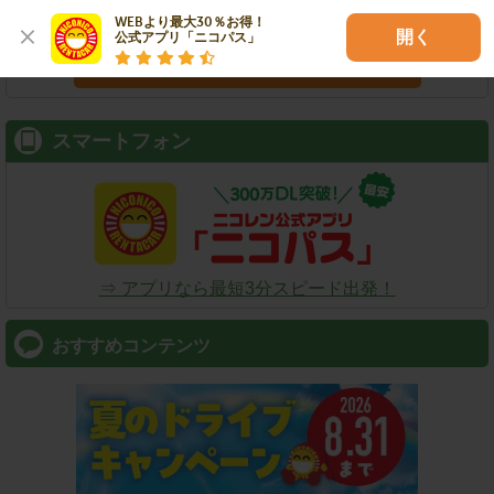
WEBより最大30％お得！

開く
公式アプリ「ニコパス」
検索
スマートフォン
⇒ アプリなら最短3分スピード出発！
おすすめコンテンツ