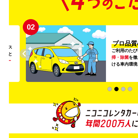
02
円〜
プロ品質
リンス
ご利用のたび
ること
掃・除菌
を徹
う
リー
ける車内環境