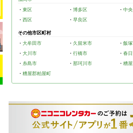
・
東区
・
博多区
・
中央
・
西区
・
早良区
その他市区町村
・
大牟田市
・
久留米市
・
飯塚
・
大川市
・
行橋市
・
春日
・
糸島市
・
那珂川市
・
糟屋
・
糟屋郡粕屋町