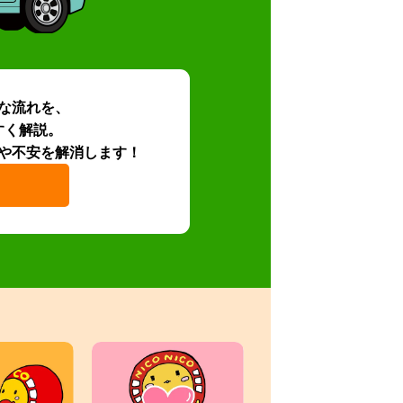
な流れを、
すく解説。
や不安を解消します！