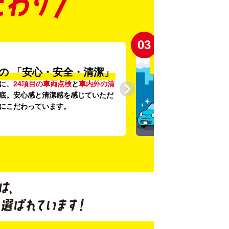
03
の
「安心・安全・清潔」
に、
24項目の車両点検
と
車内外の清
底。安心感と清潔感を感じていただ
にこだわっています。