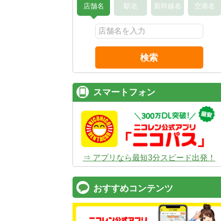
店舗名
駅名
新幹線名
空港名
検索
スマートフォン
⇒ アプリなら最短3分スピード出発！
おすすめコンテンツ