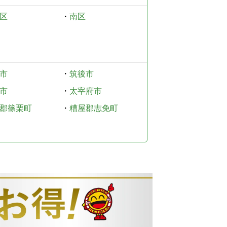
区
・
南区
市
・
筑後市
市
・
太宰府市
郡篠栗町
・
糟屋郡志免町