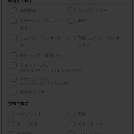
車種別で探す
軽自動車
コンパクトカー
ステーションワゴン・
SUV
セダン
ミニバン・ワンボック
高級ミニバン・ワンボ
ス
ックス
軽トラック・商用バン
トラック・バン
(タウンエースバン、ライトエースバン等)
トラック・バン
(ハイエースバン・キャラバン等)
店舗オリジナル
特徴で探す
ハイブリッド
禁煙
カード決済
スタッドレス