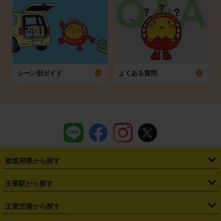
シーン別ガイド
よくある質問
都道府県から探す
・
北海道
・
青森県
・
岩手県
・
宮城県
・
秋田県
・
山形県
主要駅から探す
・
福島県
・
東京都
・
神奈川県
・
埼玉県
・
千葉県
・
茨城県
・
札幌駅
・
仙台駅
・
新宿駅
・
池袋駅
・
渋谷駅
・
東京駅
主要空港から探す
・
栃木県
・
群馬県
・
山梨県
・
愛知県
・
静岡県
・
岐阜県
・
横浜駅
・
川崎駅
・
大宮駅
・
西船橋駅
・
柏駅
・
名古屋駅