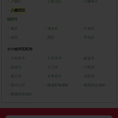
・
戸畑区
・
小倉北区
・
八幡東区
・
八幡西区
福岡市
・
東区
・
博多区
・
中央区
・
南区
・
西区
・
早良区
その他市区町村
・
大牟田市
・
久留米市
・
飯塚市
・
筑後市
・
大川市
・
行橋市
・
春日市
・
太宰府市
・
糸島市
・
那珂川市
・
糟屋郡篠栗町
・
糟屋郡志免町
・
糟屋郡粕屋町