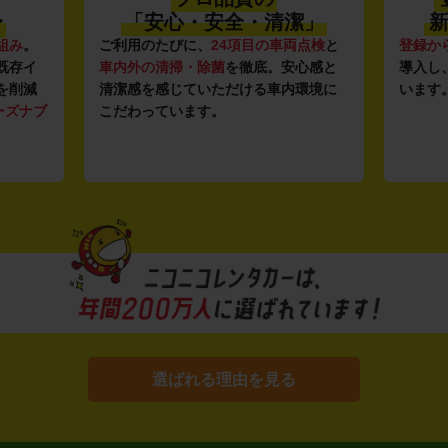
〜
「安心・安全・清潔」
新
組み
。
ご利用のたびに、
24項目の車両点検
と
登録か
既存イ
車内外の清掃・除菌
を徹底。安心感と
導入し
を削減
清潔感を感じていただける車内環境に
います
ーズナブ
こだわっています。
選ばれる理由を見る