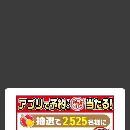
・
お問い合わせ
・
予約キャンセル・
・
保険・補償
変更
・
事故・故障
・
交通違反
・
サイトマップ
・
貸渡約款
・
利用規約