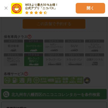
住所：
北九州市八幡西区馬場山東1-3-2
地図
WEBより最大30％お得！

開く
公式アプリ「ニコパス」
営業時間：
店舗ページをご確認ください
この店舗で予約する
保有車両クラス
各種サービス
北九州市八幡西区のニコニコレンタカーを条件検索