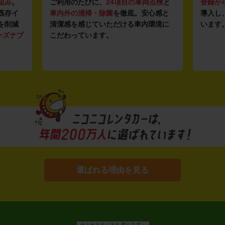
組み
。
ご利用のたびに、
24項目の車両点検
と
登録か
既存イ
車内外の清掃・除菌
を徹底。安心感と
導入し
を削減
清潔感を感じていただける車内環境に
います
ーズナブ
こだわっています。
選ばれる理由を見る