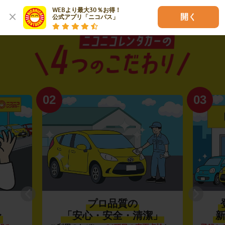
WEBより最大30％お得！

開く
公式アプリ「ニコパス」
02
03
プロ品質の
〜
「安心・安全・清潔」
新