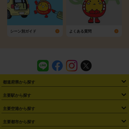
シーン別ガイド
よくある質問
都道府県から探す
・
北海道
・
青森県
・
岩手県
・
宮城県
・
秋田県
・
山形県
主要駅から探す
・
福島県
・
東京都
・
神奈川県
・
埼玉県
・
千葉県
・
茨城県
・
札幌駅
・
仙台駅
・
新宿駅
・
池袋駅
・
渋谷駅
・
東京駅
主要空港から探す
・
栃木県
・
群馬県
・
山梨県
・
愛知県
・
静岡県
・
岐阜県
・
横浜駅
・
川崎駅
・
大宮駅
・
西船橋駅
・
柏駅
・
名古屋駅
・
新千歳空港
・
仙台空港
主要都市から探す
・
長野県
・
新潟県
・
富山県
・
石川県
・
福井県
・
大阪府
・
大阪駅
・
難波駅
・
三宮駅
・
京都駅
・
広島駅
・
博多駅
・
成田空港
・
羽田空港