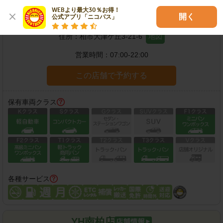
WEBより最大30％お得！

柏沼南店
開く
公式アプリ「ニコパス」
住所：
柏市大津ケ丘3-21-6
地図
営業時間：
07:00-22:00
この店舗で予約する
保有車両クラス
各種サービス
YH南柏店