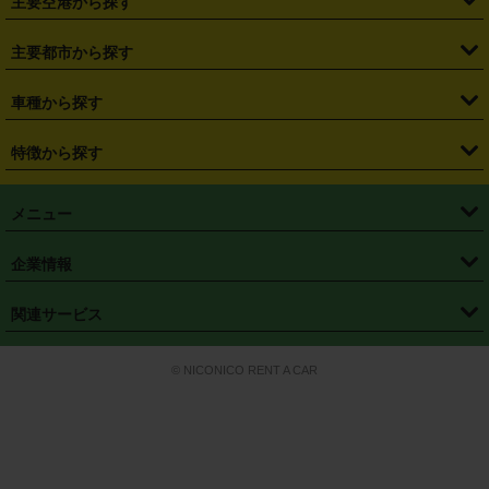
主要空港から探す
・
栃木県
・
群馬県
・
山梨県
・
愛知県
・
静岡県
・
岐阜県
・
横浜駅
・
川崎駅
・
大宮駅
・
西船橋駅
・
柏駅
・
名古屋駅
・
新千歳空港
・
仙台空港
主要都市から探す
・
長野県
・
新潟県
・
富山県
・
石川県
・
福井県
・
大阪府
・
大阪駅
・
難波駅
・
三宮駅
・
京都駅
・
広島駅
・
博多駅
・
成田空港
・
羽田空港
・
兵庫県
・
京都府
・
滋賀県
・
和歌山県
・
奈良県
・
三重県
・
札幌市
・
仙台市
車種から探す
・
熊本駅
・
那覇空港駅
・
中部国際空港セントレア
・
関西国際空港
・
鳥取県
・
島根県
・
岡山県
・
広島県
・
山口県
・
徳島県
・
千葉市
・
さいたま市
・
軽自動車
・
コンパクトカー
・
ステーションワゴン・セダン
特徴から探す
・
大阪国際空港（伊丹空港）
・
神戸空港
・
香川県
・
愛媛県
・
高知県
・
福岡県
・
佐賀県
・
長崎県
・
横浜市
・
川崎市
・
ミニバン・ワンボックス
・
高級ミニバン・ワンボックス
・
SUV
・
岡山空港
・
徳島空港
・
ハイブリッド
・
宅配レンタカー
・
ETCカードレンタル
・
熊本県
・
大分県
・
宮崎県
・
鹿児島県
・
沖縄県
・
相模原市
・
新潟市
メニュー
・
軽トラック・商用バン
・
福岡空港
・
鹿児島空港
・
長期レンタル
・
深夜時間帯レンタル
・
免責補償プラス
・
静岡市
・
浜松市
・
・
トラック・バン
トップページ
・
はじめての方へ
・
ご利用案内
(タウンエースバン、ライトエースバン等)
企業情報
・
那覇空港
・
パーフェクト補償
・
スタッドレスタイヤ
・
直前予約
・
名古屋市
・
京都市
・
・
トラック・バン
ベストレート保証
・
予約から返却まで
・
・
店舗オリジナル
利用シーン別ガイ
(ハイエースバン・キャラバン等)
・
・
ニコパス(アプリ)
会社概要
・
ニュース
・
国際運転免許証
・
フランチャイズ募集
・
営業時間外返却サービス
・
個人情報保護
関連サービス
・
大阪市
・
堺市
ド
・
・
レッカー搬送サービス
カスタマーハラスメントに対する基本方針
・
神戸市
・
岡山市
・
・
車種・料金
カーリースなら「定額ニコノリパック」
・
店舗を探す
・
キャンペーン
© NICONICO RENT A CAR
・
特定商取引法に基づく表記
・
旅行業約款
・
広島市
・
北九州市
・
・
会員特典
超短期カーリースの「ニコリース」
・
選ばれる理由
・
安心・安全への取
り組み
・
福岡市
・
熊本市
・
清潔・快適な車内
・
徹底した車両点検
・
新しいクルマ
空間