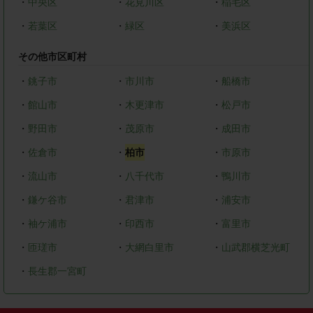
・
中央区
・
花見川区
・
稲毛区
・
若葉区
・
緑区
・
美浜区
その他市区町村
・
銚子市
・
市川市
・
船橋市
・
館山市
・
木更津市
・
松戸市
・
野田市
・
茂原市
・
成田市
・
佐倉市
・
柏市
・
市原市
・
流山市
・
八千代市
・
鴨川市
・
鎌ケ谷市
・
君津市
・
浦安市
・
袖ケ浦市
・
印西市
・
富里市
・
匝瑳市
・
大網白里市
・
山武郡横芝光町
・
長生郡一宮町