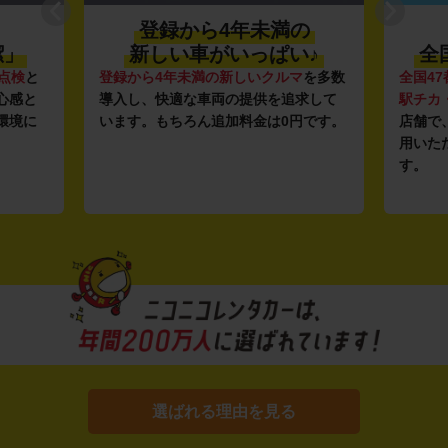
登録から4年未満の
潔」
新しい車がいっぱい♪
全
点検
と
登録から4年未満の新しいクルマ
を多数
全国47
心感と
導入し、快適な車両の提供を追求して
駅チカ
環境に
います。もちろん追加料金は0円です。
店舗で
用いた
す。
選ばれる理由を見る