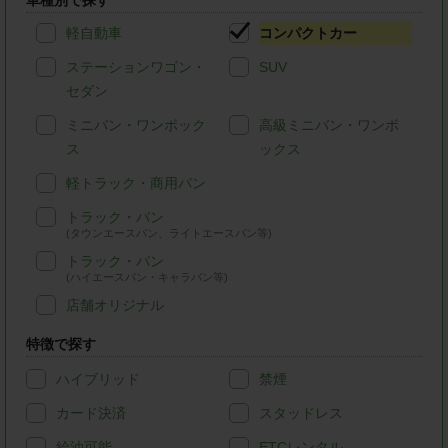
車種別で探す
軽自動車
コンパクトカー
ステーションワゴン・
SUV
セダン
ミニバン・ワンボック
高級ミニバン・ワンボ
ス
ックス
軽トラック・商用バン
トラック・バン
(タウンエースバン、ライトエースバン等)
トラック・バン
(ハイエースバン・キャラバン等)
店舗オリジナル
特徴で探す
ハイブリッド
禁煙
カード決済
スタッドレス
給油可能
ETCレンタル