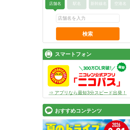
店舗名
駅名
新幹線名
空港名
検索
スマートフォン
⇒ アプリなら最短3分スピード出発！
おすすめコンテンツ