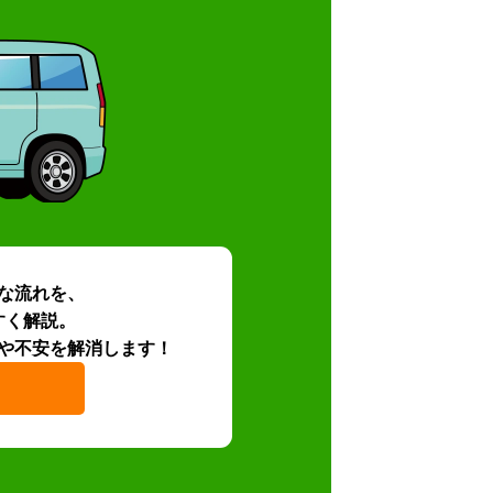
な流れを、
すく解説。
や不安を解消します！