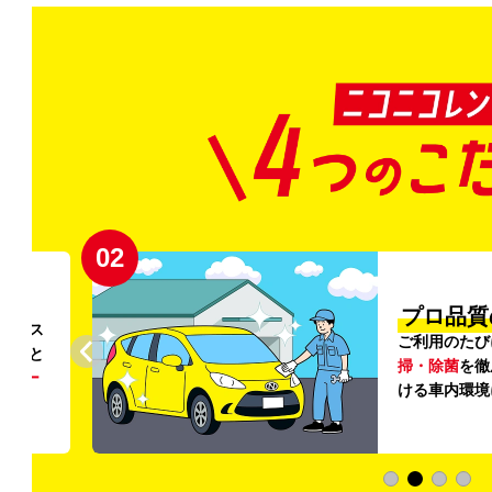
02
円〜
プロ品質
リンス
ご利用のたび
ること
掃・除菌
を徹
う
リー
ける車内環境