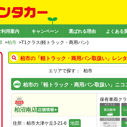
ご利用案内
キャンペーン
選ばれる理由
よくある
県
>
柏市
>
T1クラス(軽トラック・商用バン)
柏市の「軽トラック・商用バン取扱い」レンタ
エリアで探す：
柏市の「軽トラック・商用バン取扱い」ニコ
保有車両クラ
柏沼南店
住所：
柏市大津ケ丘3-21-6
地図