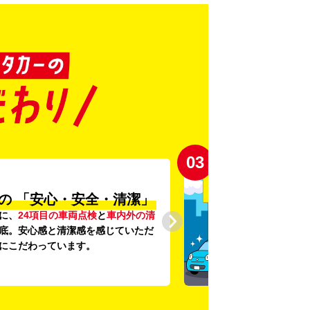
03
の
「安心・安全・清潔」
に、
24項目の車両点検
と
車内外の清
底。安心感と清潔感を感じていただ
にこだわっています。