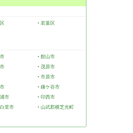
区
・
若葉区
市
・
館山市
市
・
茂原市
・
市原市
市
・
鎌ケ谷市
浦市
・
印西市
白里市
・
山武郡横芝光町