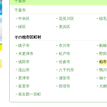
千葉県
千葉市
・
中央区
・
花見川区
・
稲毛
・
緑区
・
美浜区
その他市区町村
・
銚子市
・
市川市
・
船橋
・
木更津市
・
松戸市
・
野田
・
成田市
・
佐倉市
・
柏市
・
流山市
・
八千代市
・
鴨川
・
君津市
・
浦安市
・
袖ケ
・
富里市
・
匝瑳市
・
大網
・
長生郡一宮町