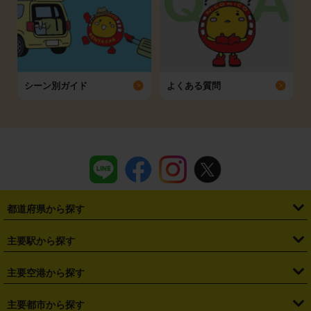
シーン別ガイド
よくある質問
都道府県から探す
・
北海道
・
青森県
・
岩手県
・
宮城県
・
秋田県
・
山形県
主要駅から探す
・
福島県
・
東京都
・
神奈川県
・
埼玉県
・
千葉県
・
茨城県
・
札幌駅
・
仙台駅
・
新宿駅
・
池袋駅
・
渋谷駅
・
東京駅
主要空港から探す
・
栃木県
・
群馬県
・
山梨県
・
愛知県
・
静岡県
・
岐阜県
・
横浜駅
・
川崎駅
・
大宮駅
・
西船橋駅
・
柏駅
・
名古屋駅
・
新千歳空港
・
仙台空港
主要都市から探す
・
長野県
・
新潟県
・
富山県
・
石川県
・
福井県
・
大阪府