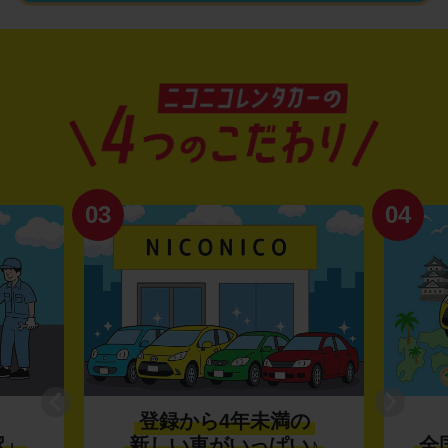
03
04
登録から4年未満の
潔」
新しい車がいっぱい♪
全