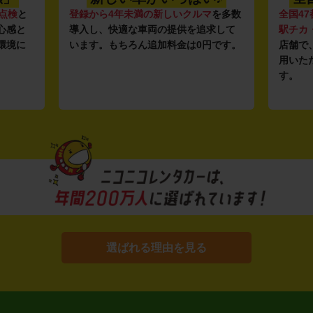
点検
と
登録から4年未満の新しいクルマ
を多数
全国47
心感と
導入し、快適な車両の提供を追求して
駅チカ
環境に
います。もちろん追加料金は0円です。
店舗で
用いた
す。
選ばれる理由を見る