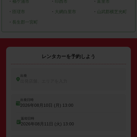
・
袖ケ浦市
・
印西市
・
富里市
・
匝瑳市
・
大網白里市
・
山武郡横芝光町
・
長生郡一宮町
レンタカーを予約しよう
出発
出発店舗、エリアを入力
出発日時
2026年08月10日 (月)
13:00
返却日時
2026年08月11日 (火)
13:00