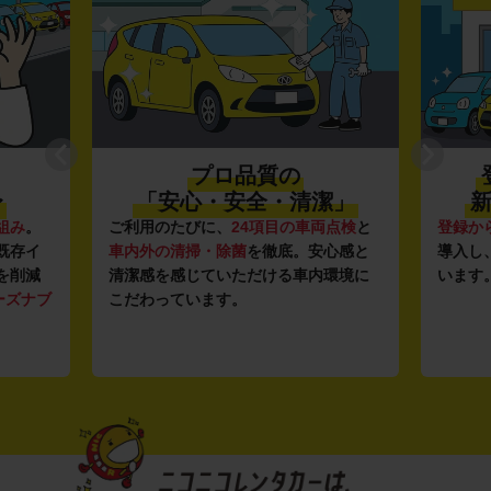
プロ品質の
〜
「安心・安全・清潔」
新
組み
。
ご利用のたびに、
24項目の車両点検
と
登録か
既存イ
車内外の清掃・除菌
を徹底。安心感と
導入し
を削減
清潔感を感じていただける車内環境に
います
ーズナブ
こだわっています。