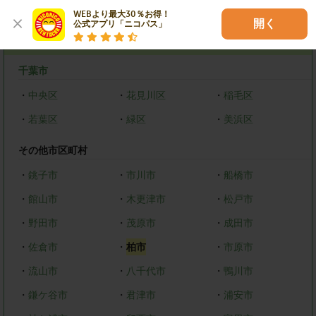
エリアで探す
WEBより最大30％お得！

開く
公式アプリ「ニコパス」
千葉県
千葉市
・
中央区
・
花見川区
・
稲毛区
・
若葉区
・
緑区
・
美浜区
その他市区町村
・
銚子市
・
市川市
・
船橋市
・
館山市
・
木更津市
・
松戸市
・
野田市
・
茂原市
・
成田市
・
佐倉市
・
柏市
・
市原市
・
流山市
・
八千代市
・
鴨川市
・
鎌ケ谷市
・
君津市
・
浦安市