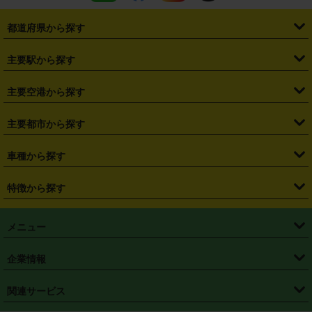
都道府県から探す
・
北海道
・
青森県
・
岩手県
・
宮城県
・
秋田県
・
山形県
主要駅から探す
・
福島県
・
東京都
・
神奈川県
・
埼玉県
・
千葉県
・
茨城県
・
札幌駅
・
仙台駅
・
新宿駅
・
池袋駅
・
渋谷駅
・
東京駅
主要空港から探す
・
栃木県
・
群馬県
・
山梨県
・
愛知県
・
静岡県
・
岐阜県
・
横浜駅
・
川崎駅
・
大宮駅
・
西船橋駅
・
柏駅
・
名古屋駅
・
新千歳空港
・
仙台空港
主要都市から探す
・
長野県
・
新潟県
・
富山県
・
石川県
・
福井県
・
大阪府
・
大阪駅
・
難波駅
・
三宮駅
・
京都駅
・
広島駅
・
博多駅
・
成田空港
・
羽田空港
・
兵庫県
・
京都府
・
滋賀県
・
和歌山県
・
奈良県
・
三重県
・
札幌市
・
仙台市
車種から探す
・
熊本駅
・
那覇空港駅
・
中部国際空港セントレア
・
関西国際空港
・
鳥取県
・
島根県
・
岡山県
・
広島県
・
山口県
・
徳島県
・
千葉市
・
さいたま市
・
軽自動車
・
コンパクトカー
・
ステーションワゴン・セダン
特徴から探す
・
大阪国際空港（伊丹空港）
・
神戸空港
・
香川県
・
愛媛県
・
高知県
・
福岡県
・
佐賀県
・
長崎県
・
横浜市
・
川崎市
・
ミニバン・ワンボックス
・
高級ミニバン・ワンボックス
・
SUV
・
岡山空港
・
徳島空港
・
ハイブリッド
・
宅配レンタカー
・
ETCカードレンタル
・
熊本県
・
大分県
・
宮崎県
・
鹿児島県
・
沖縄県
・
相模原市
・
新潟市
メニュー
・
軽トラック・商用バン
・
福岡空港
・
鹿児島空港
・
長期レンタル
・
深夜時間帯レンタル
・
免責補償プラス
・
静岡市
・
浜松市
・
・
トラック・バン
トップページ
・
はじめての方へ
・
ご利用案内
(タウンエースバン、ライトエースバン等)
企業情報
・
那覇空港
・
パーフェクト補償
・
スタッドレスタイヤ
・
直前予約
・
名古屋市
・
京都市
・
・
トラック・バン
ベストレート保証
・
予約から返却まで
・
・
店舗オリジナル
利用シーン別ガイ
(ハイエースバン・キャラバン等)
・
・
ニコパス(アプリ)
会社概要
・
ニュース
・
国際運転免許証
・
フランチャイズ募集
・
営業時間外返却サービス
・
個人情報保護
関連サービス
・
大阪市
・
堺市
ド
・
・
レッカー搬送サービス
カスタマーハラスメントに対する基本方針