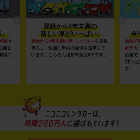
登録から4年未満の
潔」
新しい車がいっぱい♪
全
点検
と
登録から4年未満の新しいクルマ
を多数
全国47
心感と
導入し、快適な車両の提供を追求して
駅チカ
環境に
います。もちろん追加料金は0円です。
店舗で
用いた
す。