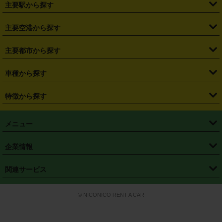
・
北海道
・
青森県
・
岩手県
・
宮城県
・
秋田県
・
山形県
主要駅から探す
・
福島県
・
東京都
・
神奈川県
・
埼玉県
・
千葉県
・
茨城県
・
札幌駅
・
仙台駅
・
新宿駅
・
池袋駅
・
渋谷駅
・
東京駅
主要空港から探す
・
栃木県
・
群馬県
・
山梨県
・
愛知県
・
静岡県
・
岐阜県
・
横浜駅
・
川崎駅
・
大宮駅
・
西船橋駅
・
柏駅
・
名古屋駅
・
新千歳空港
・
仙台空港
主要都市から探す
・
長野県
・
新潟県
・
富山県
・
石川県
・
福井県
・
大阪府
・
大阪駅
・
難波駅
・
三宮駅
・
京都駅
・
広島駅
・
博多駅
・
成田空港
・
羽田空港
・
兵庫県
・
京都府
・
滋賀県
・
和歌山県
・
奈良県
・
三重県
・
札幌市
・
仙台市
車種から探す
・
熊本駅
・
那覇空港駅
・
中部国際空港セントレア
・
関西国際空港
・
鳥取県
・
島根県
・
岡山県
・
広島県
・
山口県
・
徳島県
・
千葉市
・
さいたま市
・
軽自動車
・
コンパクトカー
・
ステーションワゴン・セダン
特徴から探す
・
大阪国際空港（伊丹空港）
・
神戸空港
・
香川県
・
愛媛県
・
高知県
・
福岡県
・
佐賀県
・
長崎県
・
横浜市
・
川崎市
・
ミニバン・ワンボックス
・
高級ミニバン・ワンボックス
・
SUV
・
岡山空港
・
徳島空港
・
ハイブリッド
・
宅配レンタカー
・
ETCカードレンタル
・
熊本県
・
大分県
・
宮崎県
・
鹿児島県
・
沖縄県
・
相模原市
・
新潟市
メニュー
・
軽トラック・商用バン
・
福岡空港
・
鹿児島空港
・
長期レンタル
・
深夜時間帯レンタル
・
免責補償プラス
・
静岡市
・
浜松市
・
・
トラック・バン
トップページ
・
はじめての方へ
・
ご利用案内
(タウンエースバン、ライトエースバン等)
企業情報
・
那覇空港
・
パーフェクト補償
・
スタッドレスタイヤ
・
直前予約
・
名古屋市
・
京都市
・
・
トラック・バン
ベストレート保証
・
予約から返却まで
・
・
店舗オリジナル
利用シーン別ガイ
(ハイエースバン・キャラバン等)
・
・
ニコパス(アプリ)
会社概要
・
ニュース
・
国際運転免許証
・
フランチャイズ募集
・
営業時間外返却サービス
・
個人情報保護
関連サービス
・
大阪市
・
堺市
ド
・
・
レッカー搬送サービス
カスタマーハラスメントに対する基本方針
・
神戸市
・
岡山市
・
・
車種・料金
カーリースなら「定額ニコノリパック」
・
店舗を探す
・
キャンペーン
© NICONICO RENT A CAR
・
特定商取引法に基づく表記
・
旅行業約款
・
広島市
・
北九州市
・
・
会員特典
超短期カーリースの「ニコリース」
・
選ばれる理由
・
安心・安全への取
り組み
・
福岡市
・
熊本市