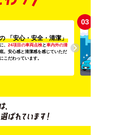
03
の
「安心・安全・清潔」
に、
24項目の車両点検
と
車内外の清
底。安心感と清潔感を感じていただ
にこだわっています。