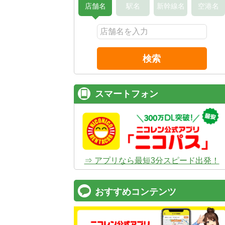
店舗名
駅名
新幹線名
空港名
検索
スマートフォン
⇒ アプリなら最短3分スピード出発！
おすすめコンテンツ