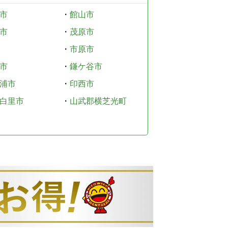
市
・
館山市
市
・
茂原市
・
市原市
市
・
鎌ケ谷市
浦市
・
印西市
白里市
・
山武郡横芝光町