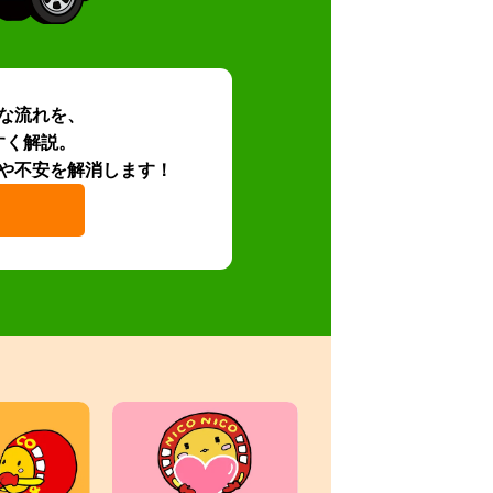
な流れを、
すく解説。
や不安を解消します！