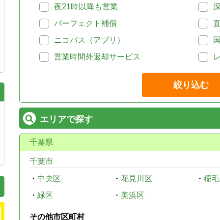
夜21時以降も営業
パーフェクト補償
ニコパス（アプリ）
営業時間外返却サービス
絞り込む
エリアで探す
千葉県
千葉市
・
中央区
・
花見川区
・
稲毛
・
緑区
・
美浜区
その他市区町村