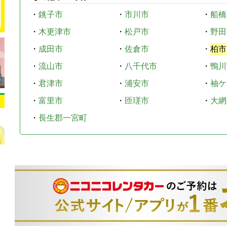
・
銚子市
・
市川市
・
船橋
・
木更津市
・
松戸市
・
野田
・
成田市
・
佐倉市
・
柏市
・
流山市
・
八千代市
・
鴨川
・
君津市
・
浦安市
・
袖ケ
・
富里市
・
匝瑳市
・
大網
・
長生郡一宮町