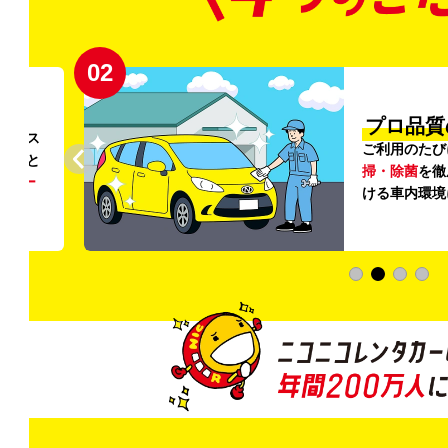
02
円〜
プロ品質
リンス
ご利用のたび
ること
掃・除菌
を徹
う
リー
ける車内環境