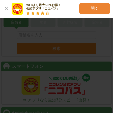
WEBより最大30％お得！

開く
公式アプリ「ニコパス」
こだわり条件で検索
店舗名
駅名
新幹線名
空港名
検索
スマートフォン
⇒ アプリなら最短3分スピード出発！