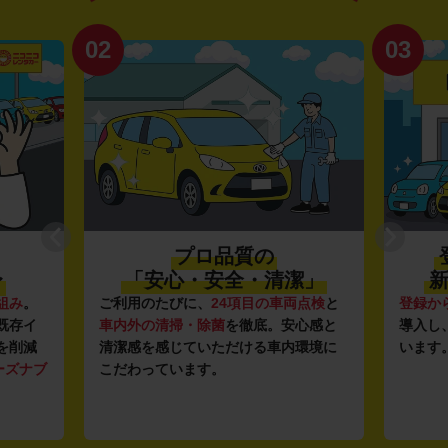
02
03
プロ品質の
〜
「安心・安全・清潔」
新
組み
。
ご利用のたびに、
24項目の車両点検
と
登録か
既存イ
車内外の清掃・除菌
を徹底。安心感と
導入し
を削減
清潔感を感じていただける車内環境に
います
ーズナブ
こだわっています。