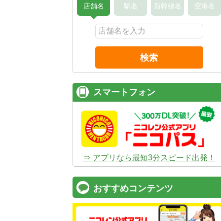
店舗名
駅名
新幹線名
空港名
検索
スマートフォン
⇒ アプリなら最短3分スピード出発！
おすすめコンテンツ