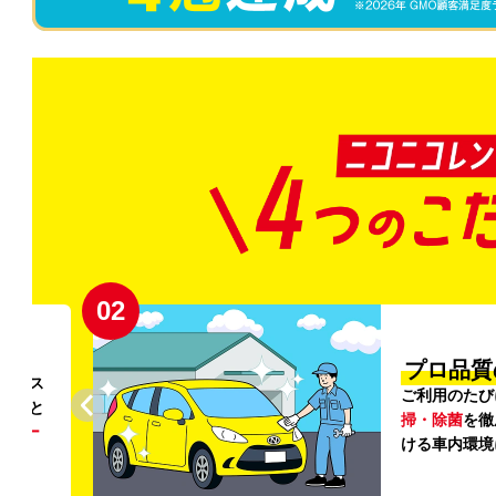
02
円〜
プロ品質
リンス
ご利用のたび
ること
掃・除菌
を徹
う
リー
ける車内環境