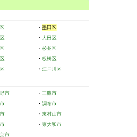
区
・
墨田区
区
・
大田区
区
・
杉並区
区
・
板橋区
区
・
江戸川区
野市
・
三鷹市
市
・
調布市
市
・
東村山市
市
・
東大和市
京市