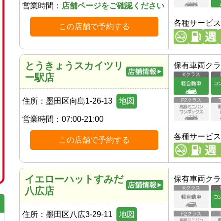
営業時間：
店舗ページをご確認ください
各種サービス
この店舗で予約する
とうきょうスカイツリ
保有車両クラ
ー駅店
住所：
墨田区向島1-26-13
地図
営業時間：
07:00-21:00
各種サービス
この店舗で予約する
イエローハットすみだ
保有車両クラ
八広店
住所：
墨田区八広3-29-11
地図