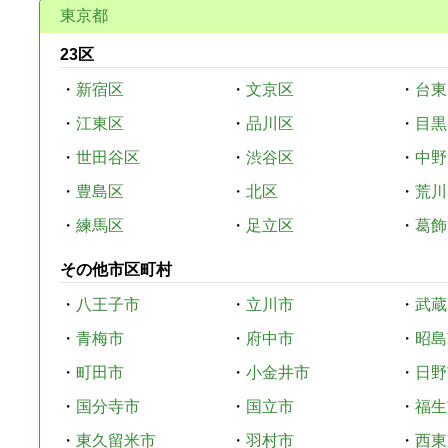
東京都
23区
・
新宿区
・
文京区
・
台東
・
江東区
・
品川区
・
目黒
・
世田谷区
・
渋谷区
・
中野
・
豊島区
・
北区
・
荒川
・
練馬区
・
足立区
・
葛飾
その他市区町村
・
八王子市
・
立川市
・
武蔵
・
青梅市
・
府中市
・
昭島
・
町田市
・
小金井市
・
日野
・
国分寺市
・
国立市
・
福生
・
東久留米市
・
羽村市
・
西東