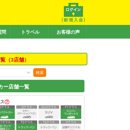
質問
トラベル
お客様の声
覧（3店舗）
検索
カー店舗一覧
ス