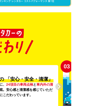
03
の
「安心・安全・清潔」
に、
24項目の車両点検
と
車内外の清
底。安心感と清潔感を感じていただ
にこだわっています。