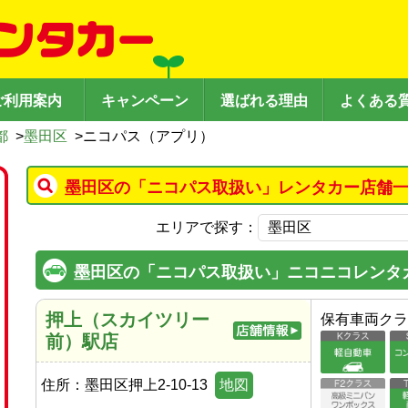
ご利用案内
キャンペーン
選ばれる理由
よくある
都
>
墨田区
>
ニコパス（アプリ）
墨田区の「ニコパス取扱い」レンタカー店舗一
エリアで探す：
墨田区の「ニコパス取扱い」ニコニコレンタ
押上（スカイツリー
保有車両クラ
前）駅店
住所：
墨田区押上2-10-13
地図