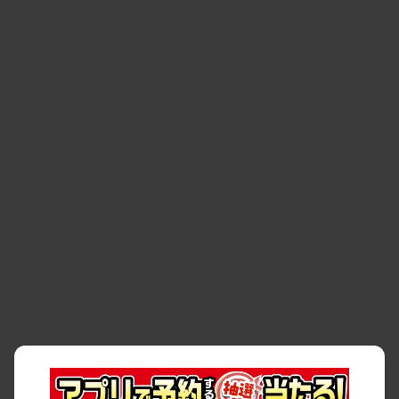
・
清潔・快適な車内
・
徹底した車両点検
・
新しいクルマ
空間
・
お客様の声
・
お客様大賞
・
よくある質問
・
お問い合わせ
・
予約キャンセル・
・
保険・補償
変更
・
事故・故障
・
交通違反
・
サイトマップ
・
貸渡約款
・
利用規約