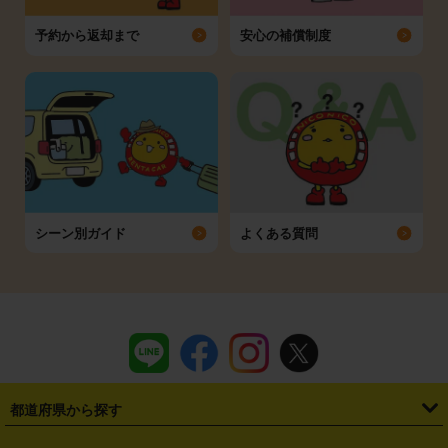
予約から返却まで
安心の補償制度
シーン別ガイド
よくある質問
都道府県から探す
・
北海道
・
青森県
・
岩手県
・
宮城県
・
秋田県
・
山形県