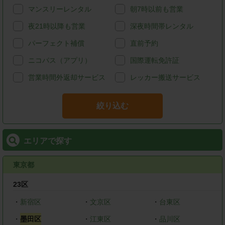
マンスリーレンタル
朝7時以前も営業
夜21時以降も営業
深夜時間帯レンタル
パーフェクト補償
直前予約
ニコパス（アプリ）
国際運転免許証
営業時間外返却サービス
レッカー搬送サービス
絞り込む
エリアで探す
東京都
23区
・
新宿区
・
文京区
・
台東区
・
墨田区
・
江東区
・
品川区