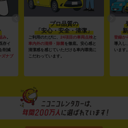
プロ品質の
〜
「安心・安全・清潔」
新
組み
。
ご利用のたびに、
24項目の車両点検
と
登録か
既存イ
車内外の清掃・除菌
を徹底。安心感と
導入し
を削減
清潔感を感じていただける車内環境に
います
ーズナブ
こだわっています。