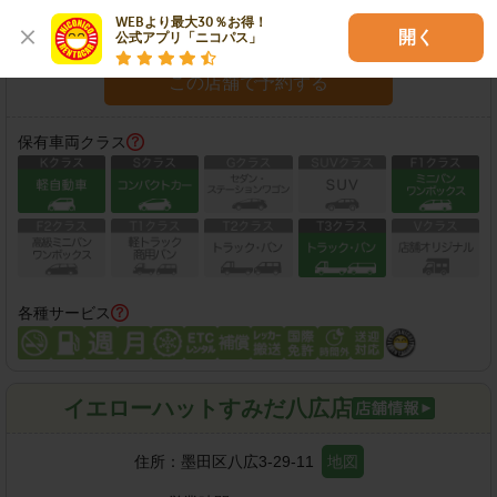
WEBより最大30％お得！

営業時間：
07:00-21:00
開く
公式アプリ「ニコパス」
この店舗で予約する
保有車両クラス
各種サービス
イエローハットすみだ八広店
住所：
墨田区八広3-29-11
地図