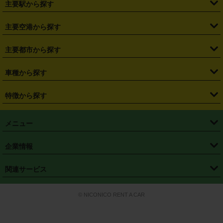
主要駅から探す
・
福島県
・
東京都
・
神奈川県
・
埼玉県
・
千葉県
・
茨城県
・
札幌駅
・
仙台駅
・
新宿駅
・
池袋駅
・
渋谷駅
・
東京駅
主要空港から探す
・
栃木県
・
群馬県
・
山梨県
・
愛知県
・
静岡県
・
岐阜県
・
横浜駅
・
川崎駅
・
大宮駅
・
西船橋駅
・
柏駅
・
名古屋駅
・
新千歳空港
・
仙台空港
主要都市から探す
・
長野県
・
新潟県
・
富山県
・
石川県
・
福井県
・
大阪府
・
大阪駅
・
難波駅
・
三宮駅
・
京都駅
・
広島駅
・
博多駅
・
成田空港
・
羽田空港
・
兵庫県
・
京都府
・
滋賀県
・
和歌山県
・
奈良県
・
三重県
・
札幌市
・
仙台市
車種から探す
・
熊本駅
・
那覇空港駅
・
中部国際空港セントレア
・
関西国際空港
・
鳥取県
・
島根県
・
岡山県
・
広島県
・
山口県
・
徳島県
・
千葉市
・
さいたま市
・
軽自動車
・
コンパクトカー
・
ステーションワゴン・セダン
特徴から探す
・
大阪国際空港（伊丹空港）
・
神戸空港
・
香川県
・
愛媛県
・
高知県
・
福岡県
・
佐賀県
・
長崎県
・
横浜市
・
川崎市
・
ミニバン・ワンボックス
・
高級ミニバン・ワンボックス
・
SUV
・
岡山空港
・
徳島空港
・
ハイブリッド
・
宅配レンタカー
・
ETCカードレンタル
・
熊本県
・
大分県
・
宮崎県
・
鹿児島県
・
沖縄県
・
相模原市
・
新潟市
メニュー
・
軽トラック・商用バン
・
福岡空港
・
鹿児島空港
・
長期レンタル
・
深夜時間帯レンタル
・
免責補償プラス
・
静岡市
・
浜松市
・
・
トラック・バン
トップページ
・
はじめての方へ
・
ご利用案内
(タウンエースバン、ライトエースバン等)
企業情報
・
那覇空港
・
パーフェクト補償
・
スタッドレスタイヤ
・
直前予約
・
名古屋市
・
京都市
・
・
トラック・バン
ベストレート保証
・
予約から返却まで
・
・
店舗オリジナル
利用シーン別ガイ
(ハイエースバン・キャラバン等)
・
・
ニコパス(アプリ)
会社概要
・
ニュース
・
国際運転免許証
・
フランチャイズ募集
・
営業時間外返却サービス
・
個人情報保護
関連サービス
・
大阪市
・
堺市
ド
・
・
レッカー搬送サービス
カスタマーハラスメントに対する基本方針
・
神戸市
・
岡山市
・
・
車種・料金
カーリースなら「定額ニコノリパック」
・
店舗を探す
・
キャンペーン
© NICONICO RENT A CAR
・
特定商取引法に基づく表記
・
旅行業約款
・
広島市
・
北九州市
・
・
会員特典
超短期カーリースの「ニコリース」
・
選ばれる理由
・
安心・安全への取
り組み
・
福岡市
・
熊本市