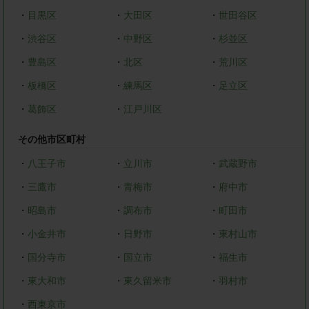
・
目黒区
・
大田区
・
世田谷区
・
渋谷区
・
中野区
・
杉並区
・
豊島区
・
北区
・
荒川区
・
板橋区
・
練馬区
・
足立区
・
葛飾区
・
江戸川区
その他市区町村
・
八王子市
・
立川市
・
武蔵野市
・
三鷹市
・
青梅市
・
府中市
・
昭島市
・
調布市
・
町田市
・
小金井市
・
日野市
・
東村山市
・
国分寺市
・
国立市
・
福生市
・
東大和市
・
東久留米市
・
羽村市
・
西東京市