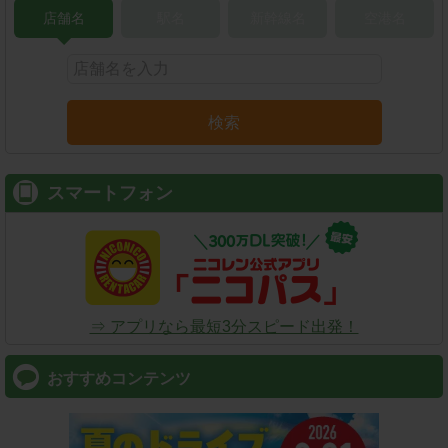
店舗名
駅名
新幹線名
空港名
検索
スマートフォン
⇒ アプリなら最短3分スピード出発！
おすすめコンテンツ