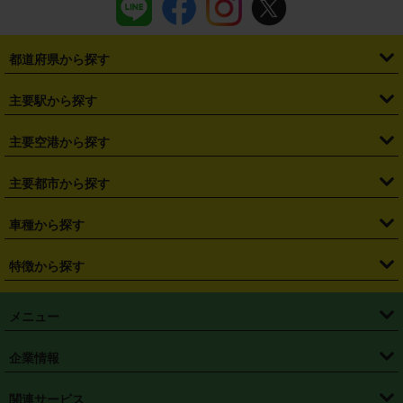
都道府県から探す
・
北海道
・
青森県
・
岩手県
・
宮城県
・
秋田県
・
山形県
主要駅から探す
・
福島県
・
東京都
・
神奈川県
・
埼玉県
・
千葉県
・
茨城県
・
札幌駅
・
仙台駅
・
新宿駅
・
池袋駅
・
渋谷駅
・
東京駅
主要空港から探す
・
栃木県
・
群馬県
・
山梨県
・
愛知県
・
静岡県
・
岐阜県
・
横浜駅
・
川崎駅
・
大宮駅
・
西船橋駅
・
柏駅
・
名古屋駅
・
新千歳空港
・
仙台空港
主要都市から探す
・
長野県
・
新潟県
・
富山県
・
石川県
・
福井県
・
大阪府
・
大阪駅
・
難波駅
・
三宮駅
・
京都駅
・
広島駅
・
博多駅
・
成田空港
・
羽田空港
・
兵庫県
・
京都府
・
滋賀県
・
和歌山県
・
奈良県
・
三重県
・
札幌市
・
仙台市
車種から探す
・
熊本駅
・
那覇空港駅
・
中部国際空港セントレア
・
関西国際空港
・
鳥取県
・
島根県
・
岡山県
・
広島県
・
山口県
・
徳島県
・
千葉市
・
さいたま市
・
軽自動車
・
コンパクトカー
・
ステーションワゴン・セダン
特徴から探す
・
大阪国際空港（伊丹空港）
・
神戸空港
・
香川県
・
愛媛県
・
高知県
・
福岡県
・
佐賀県
・
長崎県
・
横浜市
・
川崎市
・
ミニバン・ワンボックス
・
高級ミニバン・ワンボックス
・
SUV
・
岡山空港
・
徳島空港
・
ハイブリッド
・
宅配レンタカー
・
ETCカードレンタル
・
熊本県
・
大分県
・
宮崎県
・
鹿児島県
・
沖縄県
・
相模原市
・
新潟市
メニュー
・
軽トラック・商用バン
・
福岡空港
・
鹿児島空港
・
長期レンタル
・
深夜時間帯レンタル
・
免責補償プラス
・
静岡市
・
浜松市
・
・
トラック・バン
トップページ
・
はじめての方へ
・
ご利用案内
(タウンエースバン、ライトエースバン等)
企業情報
・
那覇空港
・
パーフェクト補償
・
スタッドレスタイヤ
・
直前予約
・
名古屋市
・
京都市
・
・
トラック・バン
ベストレート保証
・
予約から返却まで
・
・
店舗オリジナル
利用シーン別ガイ
(ハイエースバン・キャラバン等)
・
・
ニコパス(アプリ)
会社概要
・
ニュース
・
国際運転免許証
・
フランチャイズ募集
・
営業時間外返却サービス
・
個人情報保護
関連サービス
・
大阪市
・
堺市
ド