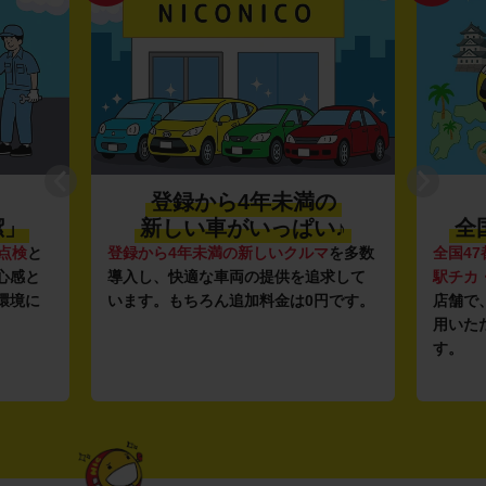
登録から4年未満の
潔」
新しい車がいっぱい♪
全
点検
と
登録から4年未満の新しいクルマ
を多数
全国47
心感と
導入し、快適な車両の提供を追求して
駅チカ
環境に
います。もちろん追加料金は0円です。
店舗で
用いた
す。