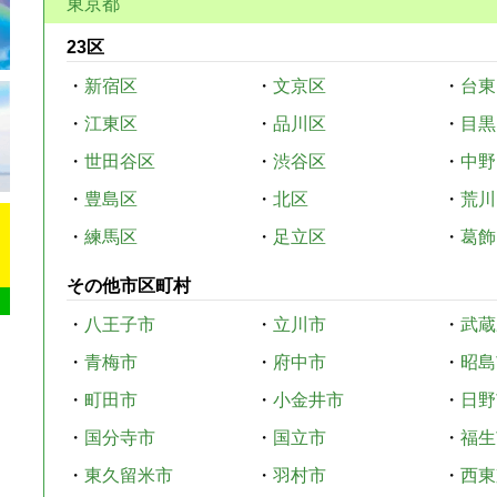
東京都
23区
・
新宿区
・
文京区
・
台東
・
江東区
・
品川区
・
目黒
・
世田谷区
・
渋谷区
・
中野
・
豊島区
・
北区
・
荒川
・
練馬区
・
足立区
・
葛飾
その他市区町村
・
八王子市
・
立川市
・
武蔵
・
青梅市
・
府中市
・
昭島
・
町田市
・
小金井市
・
日野
・
国分寺市
・
国立市
・
福生
・
東久留米市
・
羽村市
・
西東