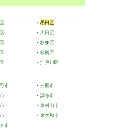
区
・
墨田区
区
・
大田区
区
・
杉並区
区
・
板橋区
区
・
江戸川区
野市
・
三鷹市
市
・
調布市
市
・
東村山市
市
・
東大和市
京市