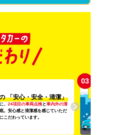
03
の
「安心・安全・清潔」
に、
24項目の車両点検
と
車内外の清
底。安心感と清潔感を感じていただ
にこだわっています。