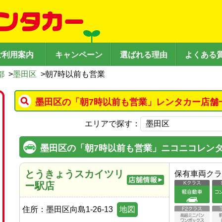
ご利用案内
キャンペーン
選ばれる理由
よくある
都
>
墨田区
>
朝7時以前も営業
墨田区の「朝7時以前も営業」レンタカー店舗
エリアで探す：
墨田区の「朝7時以前も営業」ニコニコレン
とうきょうスカイツリ
保有車両クラ
ー駅店
住所：
墨田区向島1-26-13
地図