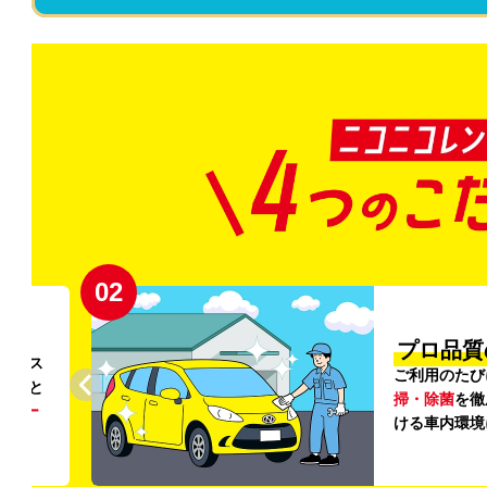
02
円〜
プロ品質
リンス
ご利用のたび
ること
掃・除菌
を徹
う
リー
ける車内環境