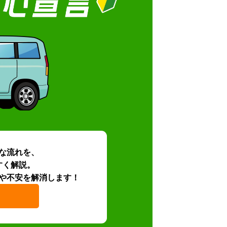
な流れを、
すく解説。
や不安を解消します！