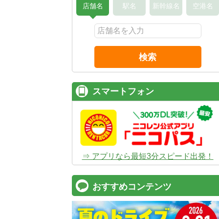
店舗名
駅名
新幹線名
空港名
検索
スマートフォン
⇒ アプリなら最短3分スピード出発！
おすすめコンテンツ