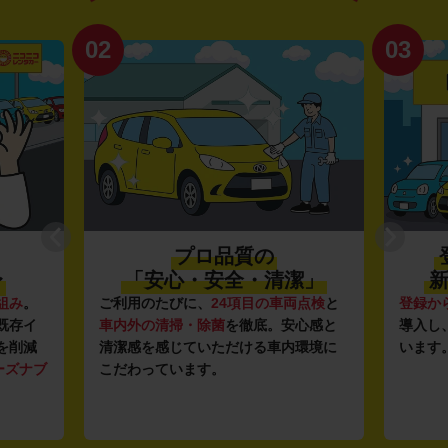
02
03
プロ品質の
〜
「安心・安全・清潔」
新
組み
。
ご利用のたびに、
24項目の車両点検
と
登録か
既存イ
車内外の清掃・除菌
を徹底。安心感と
導入し
を削減
清潔感を感じていただける車内環境に
います
ーズナブ
こだわっています。