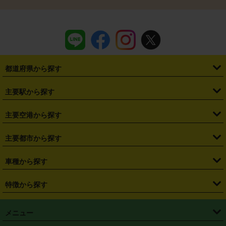
都道府県から探す
・
北海道
・
青森県
・
岩手県
・
宮城県
・
秋田県
・
山形県
主要駅から探す
・
福島県
・
東京都
・
神奈川県
・
埼玉県
・
千葉県
・
茨城県
・
札幌駅
・
仙台駅
・
新宿駅
・
池袋駅
・
渋谷駅
・
東京駅
主要空港から探す
・
栃木県
・
群馬県
・
山梨県
・
愛知県
・
静岡県
・
岐阜県
・
横浜駅
・
川崎駅
・
大宮駅
・
西船橋駅
・
柏駅
・
名古屋駅
・
新千歳空港
・
仙台空港
主要都市から探す
・
長野県
・
新潟県
・
富山県
・
石川県
・
福井県
・
大阪府
・
大阪駅
・
難波駅
・
三宮駅
・
京都駅
・
広島駅
・
博多駅
・
成田空港
・
羽田空港
・
兵庫県
・
京都府
・
滋賀県
・
和歌山県
・
奈良県
・
三重県
・
札幌市
・
仙台市
車種から探す
・
熊本駅
・
那覇空港駅
・
中部国際空港セントレア
・
関西国際空港
・
鳥取県
・
島根県
・
岡山県
・
広島県
・
山口県
・
徳島県
・
千葉市
・
さいたま市
・
軽自動車
・
コンパクトカー
・
ステーションワゴン・セダン
特徴から探す
・
大阪国際空港（伊丹空港）
・
神戸空港
・
香川県
・
愛媛県
・
高知県
・
福岡県
・
佐賀県
・
長崎県
・
横浜市
・
川崎市
・
ミニバン・ワンボックス
・
高級ミニバン・ワンボックス
・
SUV
・
岡山空港
・
徳島空港
・
ハイブリッド
・
宅配レンタカー
・
ETCカードレンタル
・
熊本県
・
大分県
・
宮崎県
・
鹿児島県
・
沖縄県
・
相模原市
・
新潟市
メニュー
・
軽トラック・商用バン
・
福岡空港
・
鹿児島空港
・
長期レンタル
・
深夜時間帯レンタル
・
免責補償プラス
・
静岡市
・
浜松市