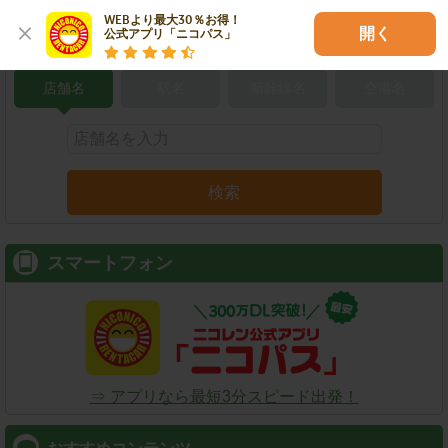
WEBより最大30％お得！

開く
公式アプリ「ニコパス」
こだわり条件で検索
店舗名
駅名
新幹線名
空港名
検索
スマートフォン
⇒ アプリなら最短3分スピード出発！