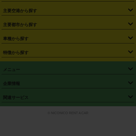
・
福島県
・
東京都
・
神奈川県
・
埼玉県
・
千葉県
・
茨城県
・
札幌駅
・
仙台駅
・
新宿駅
・
池袋駅
・
渋谷駅
・
東京駅
主要空港から探す
・
栃木県
・
群馬県
・
山梨県
・
愛知県
・
静岡県
・
岐阜県
・
横浜駅
・
川崎駅
・
大宮駅
・
西船橋駅
・
柏駅
・
名古屋駅
・
新千歳空港
・
仙台空港
主要都市から探す
・
長野県
・
新潟県
・
富山県
・
石川県
・
福井県
・
大阪府
・
大阪駅
・
難波駅
・
三宮駅
・
京都駅
・
広島駅
・
博多駅
・
成田空港
・
羽田空港
・
兵庫県
・
京都府
・
滋賀県
・
和歌山県
・
奈良県
・
三重県
・
札幌市
・
仙台市
車種から探す
・
熊本駅
・
那覇空港駅
・
中部国際空港セントレア
・
関西国際空港
・
鳥取県
・
島根県
・
岡山県
・
広島県
・
山口県
・
徳島県
・
千葉市
・
さいたま市
・
軽自動車
・
コンパクトカー
・
ステーションワゴン・セダン
特徴から探す
・
大阪国際空港（伊丹空港）
・
神戸空港
・
香川県
・
愛媛県
・
高知県
・
福岡県
・
佐賀県
・
長崎県
・
横浜市
・
川崎市
・
ミニバン・ワンボックス
・
高級ミニバン・ワンボックス
・
SUV
・
岡山空港
・
徳島空港
・
ハイブリッド
・
宅配レンタカー
・
ETCカードレンタル
・
熊本県
・
大分県
・
宮崎県
・
鹿児島県
・
沖縄県
・
相模原市
・
新潟市
メニュー
・
軽トラック・商用バン
・
福岡空港
・
鹿児島空港
・
長期レンタル
・
深夜時間帯レンタル
・
免責補償プラス
・
静岡市
・
浜松市
・
・
トラック・バン
トップページ
・
はじめての方へ
・
ご利用案内
(タウンエースバン、ライトエースバン等)
企業情報
・
那覇空港
・
パーフェクト補償
・
スタッドレスタイヤ
・
直前予約
・
名古屋市
・
京都市
・
・
トラック・バン
ベストレート保証
・
予約から返却まで
・
・
店舗オリジナル
利用シーン別ガイ
(ハイエースバン・キャラバン等)
・
・
ニコパス(アプリ)
会社概要
・
ニュース
・
国際運転免許証
・
フランチャイズ募集
・
営業時間外返却サービス
・
個人情報保護
関連サービス
・
大阪市
・
堺市
ド
・
・
レッカー搬送サービス
カスタマーハラスメントに対する基本方針
・
神戸市
・
岡山市
・
・
車種・料金
カーリースなら「定額ニコノリパック」
・
店舗を探す
・
キャンペーン
© NICONICO RENT A CAR
・
特定商取引法に基づく表記
・
旅行業約款
・
広島市
・
北九州市
・
・
会員特典
超短期カーリースの「ニコリース」
・
選ばれる理由
・
安心・安全への取
り組み
・
福岡市
・
熊本市