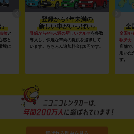
登録から4年未満の
潔」
新しい車がいっぱい♪
全
点検
と
登録から4年未満の新しいクルマ
を多数
全国47
心感と
導入し、快適な車両の提供を追求して
駅チカ
環境に
います。もちろん追加料金は0円です。
店舗で
用いた
す。
選ばれる理由を見る