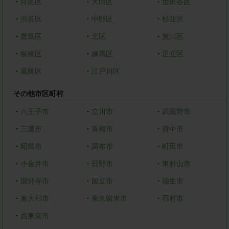
・
目黒区
・
大田区
・
世田谷区
・
渋谷区
・
中野区
・
杉並区
・
豊島区
・
北区
・
荒川区
・
板橋区
・
練馬区
・
足立区
・
葛飾区
・
江戸川区
その他市区町村
・
八王子市
・
立川市
・
武蔵野市
・
三鷹市
・
青梅市
・
府中市
・
昭島市
・
調布市
・
町田市
・
小金井市
・
日野市
・
東村山市
・
国分寺市
・
国立市
・
福生市
・
東大和市
・
東久留米市
・
羽村市
・
西東京市