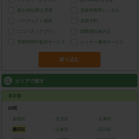
夜21時以降も営業
深夜時間帯レンタル
パーフェクト補償
直前予約
ニコパス（アプリ）
国際運転免許証
営業時間外返却サービス
レッカー搬送サービス
絞り込む
エリアで探す
東京都
23区
・
新宿区
・
文京区
・
台東区
・
墨田区
・
江東区
・
品川区