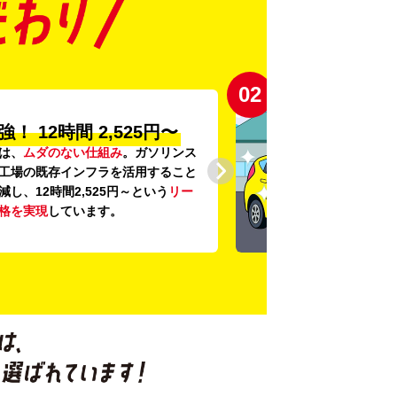
03
の
「安心・安全・清潔」
に、
24項目の車両点検
と
車内外の清
底。安心感と清潔感を感じていただ
にこだわっています。