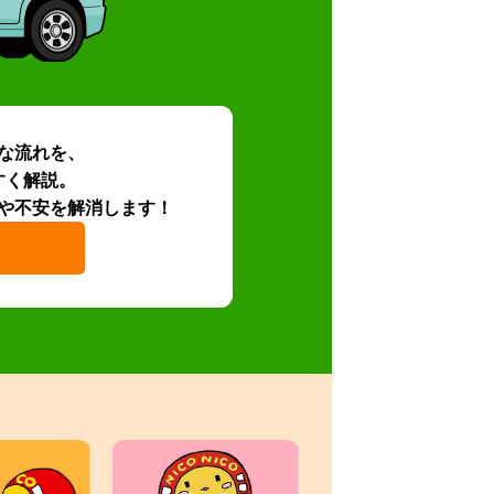
な流れを、
すく解説。
や不安を解消します！