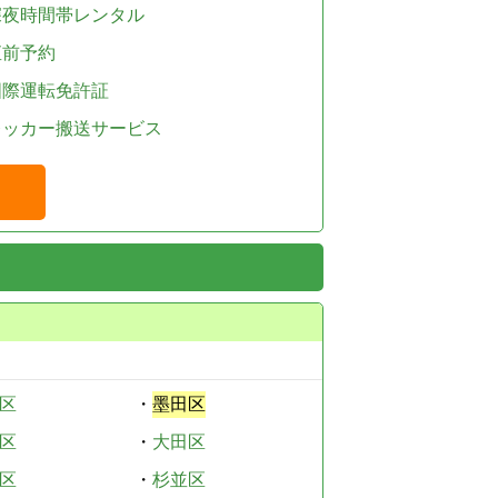
深夜時間帯レンタル
直前予約
国際運転免許証
レッカー搬送サービス
区
・
墨田区
区
・
大田区
区
・
杉並区