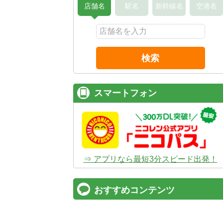
店舗名
駅名
新幹線名
空港名
検索
スマートフォン
⇒ アプリなら最短3分スピード出発！
おすすめコンテンツ