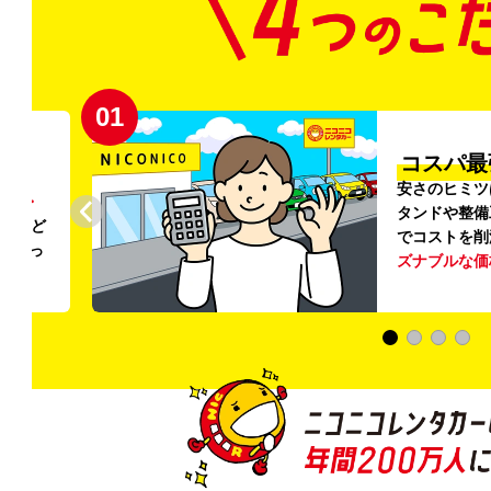
02
円〜
プロ品質
リンス
ご利用のたび
ること
掃・除菌
を徹
う
リー
ける車内環境