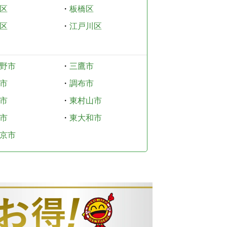
区
・
板橋区
区
・
江戸川区
野市
・
三鷹市
市
・
調布市
市
・
東村山市
市
・
東大和市
京市