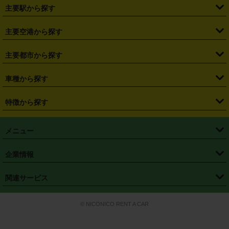
・
北海道
・
青森県
・
岩手県
・
宮城県
・
秋田県
・
山形県
主要駅から探す
・
福島県
・
東京都
・
神奈川県
・
埼玉県
・
千葉県
・
茨城県
・
札幌駅
・
仙台駅
・
新宿駅
・
池袋駅
・
渋谷駅
・
東京駅
主要空港から探す
・
栃木県
・
群馬県
・
山梨県
・
愛知県
・
静岡県
・
岐阜県
・
横浜駅
・
川崎駅
・
大宮駅
・
西船橋駅
・
柏駅
・
名古屋駅
・
新千歳空港
・
仙台空港
主要都市から探す
・
長野県
・
新潟県
・
富山県
・
石川県
・
福井県
・
大阪府
・
大阪駅
・
難波駅
・
三宮駅
・
京都駅
・
広島駅
・
博多駅
・
成田空港
・
羽田空港
・
兵庫県
・
京都府
・
滋賀県
・
和歌山県
・
奈良県
・
三重県
・
札幌市
・
仙台市
車種から探す
・
熊本駅
・
那覇空港駅
・
中部国際空港セントレア
・
関西国際空港
・
鳥取県
・
島根県
・
岡山県
・
広島県
・
山口県
・
徳島県
・
千葉市
・
さいたま市
・
軽自動車
・
コンパクトカー
・
ステーションワゴン・セダン
特徴から探す
・
大阪国際空港（伊丹空港）
・
神戸空港
・
香川県
・
愛媛県
・
高知県
・
福岡県
・
佐賀県
・
長崎県
・
横浜市
・
川崎市
・
ミニバン・ワンボックス
・
高級ミニバン・ワンボックス
・
SUV
・
岡山空港
・
徳島空港
・
ハイブリッド
・
宅配レンタカー
・
ETCカードレンタル
・
熊本県
・
大分県
・
宮崎県
・
鹿児島県
・
沖縄県
・
相模原市
・
新潟市
メニュー
・
軽トラック・商用バン
・
福岡空港
・
鹿児島空港
・
長期レンタル
・
深夜時間帯レンタル
・
免責補償プラス
・
静岡市
・
浜松市
・
・
トラック・バン
トップページ
・
はじめての方へ
・
ご利用案内
(タウンエースバン、ライトエースバン等)
企業情報
・
那覇空港
・
パーフェクト補償
・
スタッドレスタイヤ
・
直前予約
・
名古屋市
・
京都市
・
・
トラック・バン
ベストレート保証
・
予約から返却まで
・
・
店舗オリジナル
利用シーン別ガイ
(ハイエースバン・キャラバン等)
・
・
ニコパス(アプリ)
会社概要
・
ニュース
・
国際運転免許証
・
フランチャイズ募集
・
営業時間外返却サービス
・
個人情報保護
関連サービス
・
大阪市
・
堺市
ド
・
・
レッカー搬送サービス
カスタマーハラスメントに対する基本方針
・
神戸市
・
岡山市
・
・
車種・料金
カーリースなら「定額ニコノリパック」
・
店舗を探す
・
キャンペーン
© NICONICO RENT A CAR
・
特定商取引法に基づく表記
・
旅行業約款
・
広島市
・
北九州市
・
・
会員特典
超短期カーリースの「ニコリース」
・
選ばれる理由
・
安心・安全への取
り組み