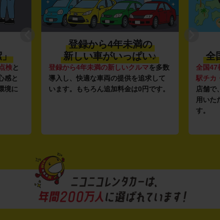
登録から4年未満の
潔」
新しい車がいっぱい♪
全
点検
と
登録から4年未満の新しいクルマ
を多数
全国47
心感と
導入し、快適な車両の提供を追求して
駅チカ
環境に
います。もちろん追加料金は0円です。
店舗で
用いた
す。