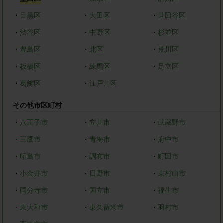
・
目黒区
・
大田区
・
世田谷区
・
渋谷区
・
中野区
・
杉並区
・
豊島区
・
北区
・
荒川区
・
板橋区
・
練馬区
・
足立区
・
葛飾区
・
江戸川区
その他市区町村
・
八王子市
・
立川市
・
武蔵野市
・
三鷹市
・
青梅市
・
府中市
・
昭島市
・
調布市
・
町田市
・
小金井市
・
日野市
・
東村山市
・
国分寺市
・
国立市
・
福生市
・
東大和市
・
東久留米市
・
羽村市