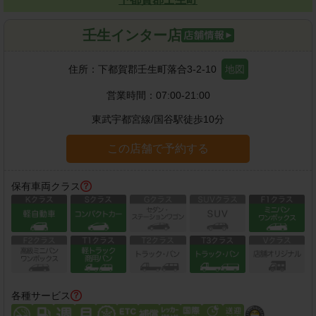
壬生インター店
住所：
下都賀郡壬生町落合3-2-10
地図
営業時間：
07:00-21:00
東武宇都宮線
/
国谷駅
徒歩
10
分
この店舗で予約する
保有車両クラス
各種サービス