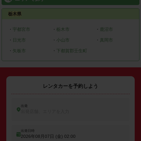
栃木県
・
宇都宮市
・
栃木市
・
鹿沼市
・
日光市
・
小山市
・
真岡市
・
矢板市
・
下都賀郡壬生町
レンタカーを予約しよう
出発
出発店舗、エリアを入力
出発日時
2026年08月07日 (金)
02:00