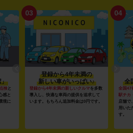
03
04
登録から4年未満の
潔」
新しい車がいっぱい♪
全
点検
と
登録から4年未満の新しいクルマ
を多数
全国47
心感と
導入し、快適な車両の提供を追求して
駅チカ
環境に
います。もちろん追加料金は0円です。
店舗で
用いた
す。