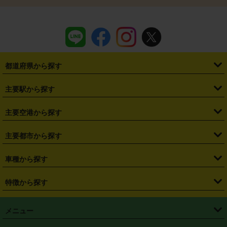
都道府県から探す
・
北海道
・
青森県
・
岩手県
・
宮城県
・
秋田県
・
山形県
主要駅から探す
・
福島県
・
東京都
・
神奈川県
・
埼玉県
・
千葉県
・
茨城県
・
札幌駅
・
仙台駅
・
新宿駅
・
池袋駅
・
渋谷駅
・
東京駅
主要空港から探す
・
栃木県
・
群馬県
・
山梨県
・
愛知県
・
静岡県
・
岐阜県
・
横浜駅
・
川崎駅
・
大宮駅
・
西船橋駅
・
柏駅
・
名古屋駅
・
新千歳空港
・
仙台空港
主要都市から探す
・
長野県
・
新潟県
・
富山県
・
石川県
・
福井県
・
大阪府
・
大阪駅
・
難波駅
・
三宮駅
・
京都駅
・
広島駅
・
博多駅
・
成田空港
・
羽田空港
・
兵庫県
・
京都府
・
滋賀県
・
和歌山県
・
奈良県
・
三重県
・
札幌市
・
仙台市
車種から探す
・
熊本駅
・
那覇空港駅
・
中部国際空港セントレア
・
関西国際空港
・
鳥取県
・
島根県
・
岡山県
・
広島県
・
山口県
・
徳島県
・
千葉市
・
さいたま市
・
軽自動車
・
コンパクトカー
・
ステーションワゴン・セダン
特徴から探す
・
大阪国際空港（伊丹空港）
・
神戸空港
・
香川県
・
愛媛県
・
高知県
・
福岡県
・
佐賀県
・
長崎県
・
横浜市
・
川崎市
・
ミニバン・ワンボックス
・
高級ミニバン・ワンボックス
・
SUV
・
岡山空港
・
徳島空港
・
ハイブリッド
・
宅配レンタカー
・
ETCカードレンタル
・
熊本県
・
大分県
・
宮崎県
・
鹿児島県
・
沖縄県
・
相模原市
・
新潟市
メニュー
・
軽トラック・商用バン
・
福岡空港
・
鹿児島空港
・
長期レンタル
・
深夜時間帯レンタル
・
免責補償プラス
・
静岡市
・
浜松市