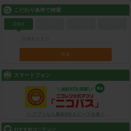
こだわり条件で検索
店舗名
駅名
新幹線名
空港名
検索
スマートフォン
⇒ アプリなら最短3分スピード出発！
おすすめコンテンツ