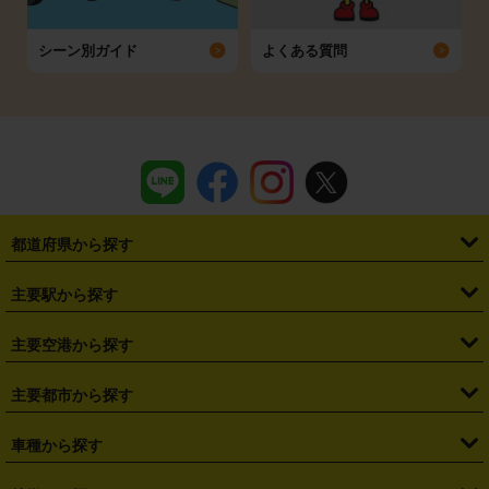
シーン別ガイド
よくある質問
都道府県から探す
・
北海道
・
青森県
・
岩手県
・
宮城県
・
秋田県
・
山形県
主要駅から探す
・
福島県
・
東京都
・
神奈川県
・
埼玉県
・
千葉県
・
茨城県
・
札幌駅
・
仙台駅
・
新宿駅
・
池袋駅
・
渋谷駅
・
東京駅
主要空港から探す
・
栃木県
・
群馬県
・
山梨県
・
愛知県
・
静岡県
・
岐阜県
・
横浜駅
・
川崎駅
・
大宮駅
・
西船橋駅
・
柏駅
・
名古屋駅
・
新千歳空港
・
仙台空港
主要都市から探す
・
長野県
・
新潟県
・
富山県
・
石川県
・
福井県
・
大阪府
・
大阪駅
・
難波駅
・
三宮駅
・
京都駅
・
広島駅
・
博多駅
・
成田空港
・
羽田空港
・
兵庫県
・
京都府
・
滋賀県
・
和歌山県
・
奈良県
・
三重県
・
札幌市
・
仙台市
車種から探す
・
熊本駅
・
那覇空港駅
・
中部国際空港セントレア
・
関西国際空港
・
鳥取県
・
島根県
・
岡山県
・
広島県
・
山口県
・
徳島県
・
千葉市
・
さいたま市
・
軽自動車
・
コンパクトカー
・
ステーションワゴン・セダン