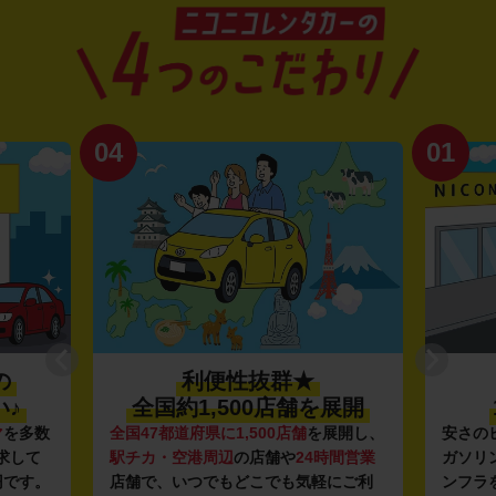
04
01
の
利便性抜群★
♪
全国約1,500店舗を展開
マ
を多数
全国47都道府県に1,500店舗
を展開し、
安さの
求して
駅チカ・空港周辺
の店舗や
24時間営業
ガソリ
円です。
店舗で、いつでもどこでも気軽にご利
ンフラ