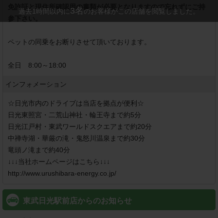
免許証と現住所確認用の書類が必要となりますので忘れずにご持
3
名
過去1時間以内に
のお客様がこの店舗を閲覧しました。
参下さい。
ペットの同乗をお断りさせて頂いております。

全日　8:00～18:00
インフォメーション
☆日光市内のドライブは当店を拠点が便利☆

日光東照宮・二荒山神社・輪王寺まで約5分

日光江戸村・東武ワールドスクエアまで約20分

中禅寺湖・華厳の滝・鬼怒川温泉まで約30分

竜頭ノ滝まで約40分

↓↓↓当社ホームページはこちら↓↓↓

http://www.urushibara-energy.co.jp/
東武日光駅前店からのお知らせ