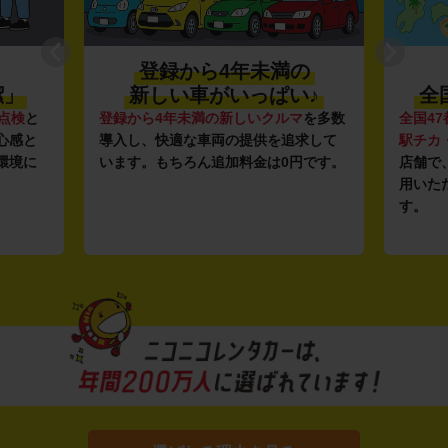
登録から4年未満の
潔」
新しい車がいっぱい♪
全
点検
と
登録から4年未満の新しいクルマ
を多数
全国47
心感と
導入し、快適な車両の提供を追求して
駅チカ
環境に
います。もちろん追加料金は0円です。
店舗で
用いた
す。