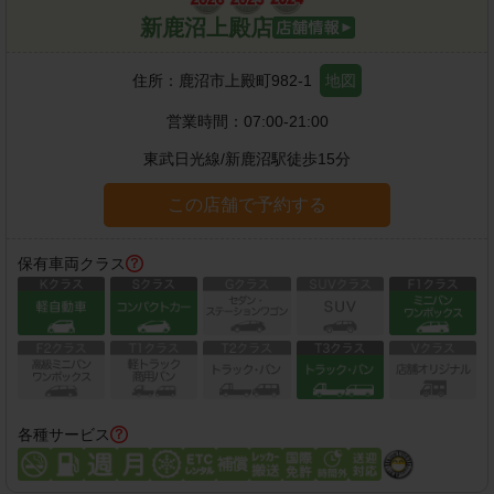
新鹿沼上殿店
住所：
鹿沼市上殿町982-1
地図
営業時間：
07:00-21:00
東武日光線
/
新鹿沼駅
徒歩
15
分
この店舗で予約する
保有車両クラス
各種サービス