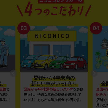
03
04
登録から4年未満の
潔」
新しい車がいっぱい♪
全
点検
と
登録から4年未満の新しいクルマ
を多数
全国47
心感と
導入し、快適な車両の提供を追求して
駅チカ
環境に
います。もちろん追加料金は0円です。
店舗で
用いた