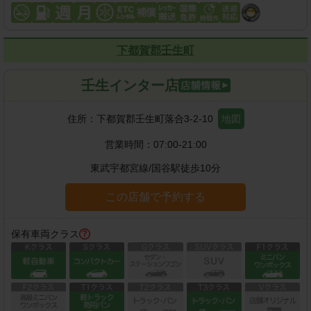
下都賀郡壬生町
壬生インター店
住所：
下都賀郡壬生町落合3-2-10
地図
営業時間：
07:00-21:00
東武宇都宮線
/
国谷駅
徒歩
10
分
この店舗で予約する
保有車両クラス