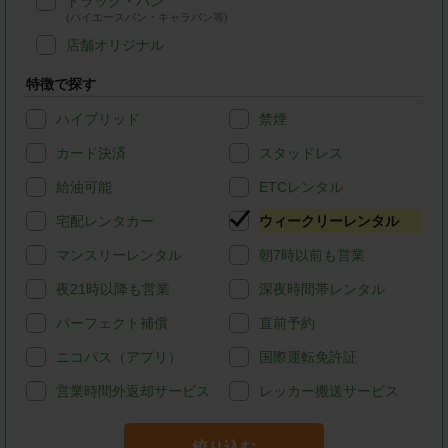
トラック・バン
(ハイエースバン・キャラバン等)
店舗オリジナル
特徴で探す
ハイブリッド
禁煙
カード決済
スタッドレス
給油可能
ETCレンタル
宅配レンタカー
ウィークリーレンタル
マンスリーレンタル
朝7時以前も営業
夜21時以降も営業
深夜時間帯レンタル
パーフェクト補償
直前予約
ニコパス（アプリ）
国際運転免許証
営業時間外返却サービス
レッカー搬送サービス
絞り込む