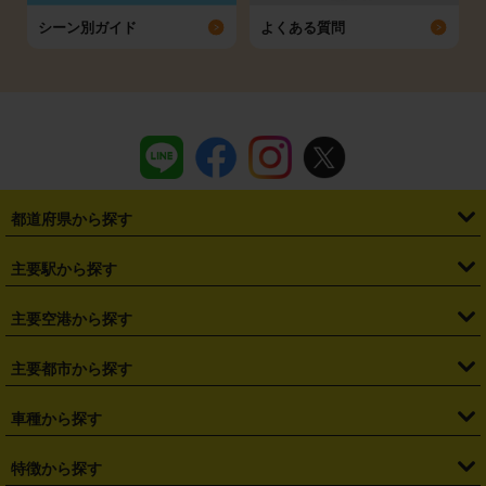
シーン別ガイド
よくある質問
都道府県から探す
・
北海道
・
青森県
・
岩手県
・
宮城県
・
秋田県
・
山形県
主要駅から探す
・
福島県
・
東京都
・
神奈川県
・
埼玉県
・
千葉県
・
茨城県
・
札幌駅
・
仙台駅
・
新宿駅
・
池袋駅
・
渋谷駅
・
東京駅
主要空港から探す
・
栃木県
・
群馬県
・
山梨県
・
愛知県
・
静岡県
・
岐阜県
・
横浜駅
・
川崎駅
・
大宮駅
・
西船橋駅
・
柏駅
・
名古屋駅
・
新千歳空港
・
仙台空港
主要都市から探す
・
長野県
・
新潟県
・
富山県
・
石川県
・
福井県
・
大阪府
・
大阪駅
・
難波駅
・
三宮駅
・
京都駅
・
広島駅
・
博多駅
・
成田空港
・
羽田空港
・
兵庫県
・
京都府
・
滋賀県
・
和歌山県
・
奈良県
・
三重県
・
札幌市
・
仙台市
車種から探す
・
熊本駅
・
那覇空港駅
・
中部国際空港セントレア
・
関西国際空港
・
鳥取県
・
島根県
・
岡山県
・
広島県
・
山口県
・
徳島県
・
千葉市
・
さいたま市
・
軽自動車
・
コンパクトカー
・
ステーションワゴン・セダン
特徴から探す
・
大阪国際空港（伊丹空港）
・
神戸空港
・
香川県
・
愛媛県
・
高知県
・
福岡県
・
佐賀県
・
長崎県
・
横浜市
・
川崎市