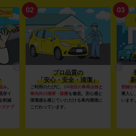
02
03
プロ品質の
〜
「安心・安全・清潔」
新
組み
。
ご利用のたびに、
24項目の車両点検
と
登録か
既存イ
車内外の清掃・除菌
を徹底。安心感と
導入し
を削減
清潔感を感じていただける車内環境に
います
ーズナブ
こだわっています。