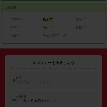
栃木県
・
宇都宮市
・
栃木市
・
鹿沼市
・
日光市
・
小山市
・
真岡市
・
矢板市
・
下都賀郡壬生町
レンタカーを予約しよう
出発
出発店舗、エリアを入力
出発日時
2026年08月08日 (土)
19:00