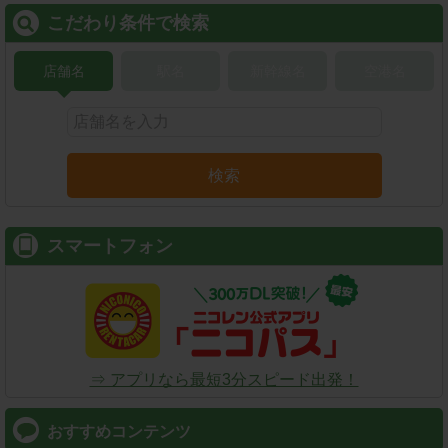
こだわり条件で検索
店舗名
駅名
新幹線名
空港名
検索
スマートフォン
⇒ アプリなら最短3分スピード出発！
おすすめコンテンツ