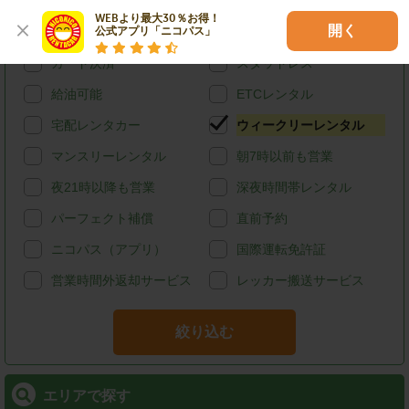
特徴で探す
WEBより最大30％お得！

開く
公式アプリ「ニコパス」
ハイブリッド
禁煙
カード決済
スタッドレス
給油可能
ETCレンタル
宅配レンタカー
ウィークリーレンタル
マンスリーレンタル
朝7時以前も営業
夜21時以降も営業
深夜時間帯レンタル
パーフェクト補償
直前予約
ニコパス（アプリ）
国際運転免許証
営業時間外返却サービス
レッカー搬送サービス
絞り込む
エリアで探す