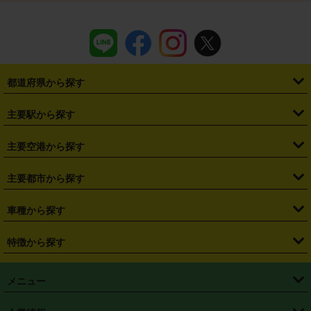
都道府県から探す
・
北海道
・
青森県
・
岩手県
・
宮城県
・
秋田県
・
山形県
主要駅から探す
・
福島県
・
東京都
・
神奈川県
・
埼玉県
・
千葉県
・
茨城県
・
札幌駅
・
仙台駅
・
新宿駅
・
池袋駅
・
渋谷駅
・
東京駅
主要空港から探す
・
栃木県
・
群馬県
・
山梨県
・
愛知県
・
静岡県
・
岐阜県
・
横浜駅
・
川崎駅
・
大宮駅
・
西船橋駅
・
柏駅
・
名古屋駅
・
新千歳空港
・
仙台空港
主要都市から探す
・
長野県
・
新潟県
・
富山県
・
石川県
・
福井県
・
大阪府
・
大阪駅
・
難波駅
・
三宮駅
・
京都駅
・
広島駅
・
博多駅
・
成田空港
・
羽田空港
・
兵庫県
・
京都府
・
滋賀県
・
和歌山県
・
奈良県
・
三重県
・
札幌市
・
仙台市
車種から探す
・
熊本駅
・
那覇空港駅
・
中部国際空港セントレア
・
関西国際空港
・
鳥取県
・
島根県
・
岡山県
・
広島県
・
山口県
・
徳島県
・
千葉市
・
さいたま市
・
軽自動車
・
コンパクトカー
・
ステーションワゴン・セダン
特徴から探す
・
大阪国際空港（伊丹空港）
・
神戸空港
・
香川県
・
愛媛県
・
高知県
・
福岡県
・
佐賀県
・
長崎県
・
横浜市
・
川崎市
・
ミニバン・ワンボックス
・
高級ミニバン・ワンボックス
・
SUV
・
岡山空港
・
徳島空港
・
ハイブリッド
・
宅配レンタカー
・
ETCカードレンタル
・
熊本県
・
大分県
・
宮崎県
・
鹿児島県
・
沖縄県
・
相模原市
・
新潟市
メニュー
・
軽トラック・商用バン
・
福岡空港
・
鹿児島空港
・
長期レンタル
・
深夜時間帯レンタル
・
免責補償プラス
・
静岡市
・
浜松市
・
・
トラック・バン
トップページ
・
はじめての方へ
・
ご利用案内
(タウンエースバン、ライトエースバン等)