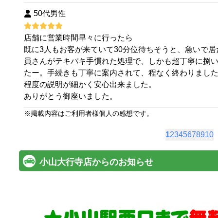
50代男性
店舗に営業時間早々に行ったら
既に3人もお客が来ていて30分位待ちそうと、急いで
員さんがテキパキ手慣れた処理で、しかも超丁寧に捌
たー。手続きも丁寧に案内されて、程なく終わりまし
程度の説明が細かく安心出来ました。
ありがとう御座いました。
※
掲載内容はご利用者様個人の感想です。
1
2
3
4
5
6
7
8
9
10
小山大行寺店からのお知らせ