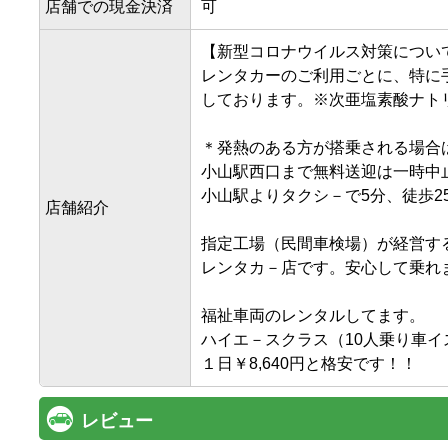
店舗での現金決済
可
【新型コロナウイルス対策について
レンタカーのご利用ごとに、特に
しております。※次亜塩素酸ナトリ
＊発熱のある方が搭乗される場合は
小山駅西口まで無料送迎は一時中止
小山駅よりタクシ－で5分、徒歩25
店舗紹介
指定工場（民間車検場）が経営する
レンタカ－店です。安心して乗れま
福祉車両のレンタルしてます。

ハイエ－スクラス（10人乗り車イス
１日￥8,640円と格安です！！
レビュー