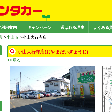
ご利用案内
キャンペーン
選ばれる理由
よくある
県
>
小山市
>
小山大行寺店
小山大行寺店
(おやまだいぎょうじ)
<< 戻る