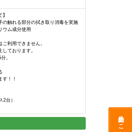
】

手の触れる部分の拭き取り消毒を実施
ウム成分使用

ご利用できません。

しております。

分。



す！！

2台）

予約はこちら