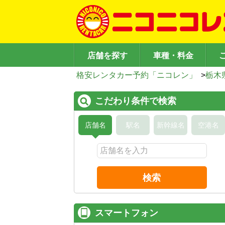
店舗を探す
車種・料金
格安レンタカー予約「ニコレン」
>
栃木
こだわり条件で検索
店舗名
駅名
新幹線名
空港名
検索
スマートフォン