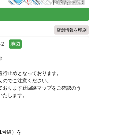
店舗情報を印刷
2
地図

行止めとなっております。

のでご注意ください。

ております迂回路マップをご確認のう
します。

号線）を
