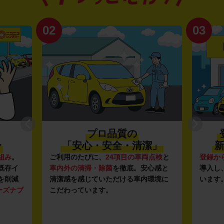
02
03
プロ品質の
〜
「安心・安全・清潔」
新
組み
。
ご利用のたびに、
24項目の車両点検
と
登録か
既存イ
車内外の清掃・除菌
を徹底。安心感と
導入し
を削減
清潔感を感じていただける車内環境に
います
ーズナブ
こだわっています。