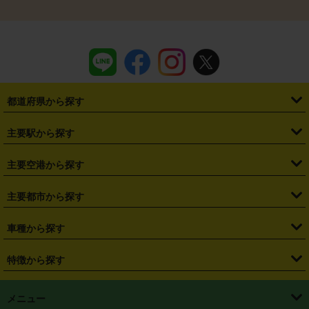
都道府県から探す
・
北海道
・
青森県
・
岩手県
・
宮城県
・
秋田県
・
山形県
主要駅から探す
・
福島県
・
東京都
・
神奈川県
・
埼玉県
・
千葉県
・
茨城県
・
札幌駅
・
仙台駅
・
新宿駅
・
池袋駅
・
渋谷駅
・
東京駅
主要空港から探す
・
栃木県
・
群馬県
・
山梨県
・
愛知県
・
静岡県
・
岐阜県
・
横浜駅
・
川崎駅
・
大宮駅
・
西船橋駅
・
柏駅
・
名古屋駅
・
新千歳空港
・
仙台空港
主要都市から探す
・
長野県
・
新潟県
・
富山県
・
石川県
・
福井県
・
大阪府
・
大阪駅
・
難波駅
・
三宮駅
・
京都駅
・
広島駅
・
博多駅
・
成田空港
・
羽田空港
・
兵庫県
・
京都府
・
滋賀県
・
和歌山県
・
奈良県
・
三重県
・
札幌市
・
仙台市
車種から探す
・
熊本駅
・
那覇空港駅
・
中部国際空港セントレア
・
関西国際空港
・
鳥取県
・
島根県
・
岡山県
・
広島県
・
山口県
・
徳島県
・
千葉市
・
さいたま市
・
軽自動車
・
コンパクトカー
・
ステーションワゴン・セダン
特徴から探す
・
大阪国際空港（伊丹空港）
・
神戸空港
・
香川県
・
愛媛県
・
高知県
・
福岡県
・
佐賀県
・
長崎県
・
横浜市
・
川崎市
・
ミニバン・ワンボックス
・
高級ミニバン・ワンボックス
・
SUV
・
岡山空港
・
徳島空港
・
ハイブリッド
・
宅配レンタカー
・
ETCカードレンタル
・
熊本県
・
大分県
・
宮崎県
・
鹿児島県
・
沖縄県
・
相模原市
・
新潟市
メニュー
・
軽トラック・商用バン
・
福岡空港
・
鹿児島空港
・
長期レンタル
・
深夜時間帯レンタル
・
免責補償プラス