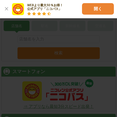
WEBより最大30％お得！

開く
公式アプリ「ニコパス」
こだわり条件で検索
店舗名
駅名
新幹線名
空港名
検索
スマートフォン
⇒ アプリなら最短3分スピード出発！