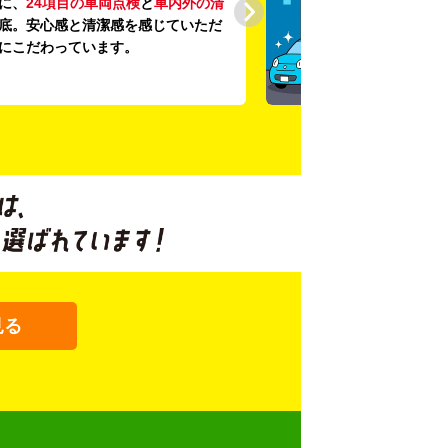
に、
24項目の車両点検
と
車内外の清
底。安心感と清潔感を感じていただ
にこだわっています。
見る