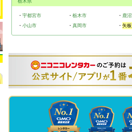
栃木県
・
宇都宮市
・
栃木市
・
鹿沼
・
小山市
・
真岡市
・
矢板