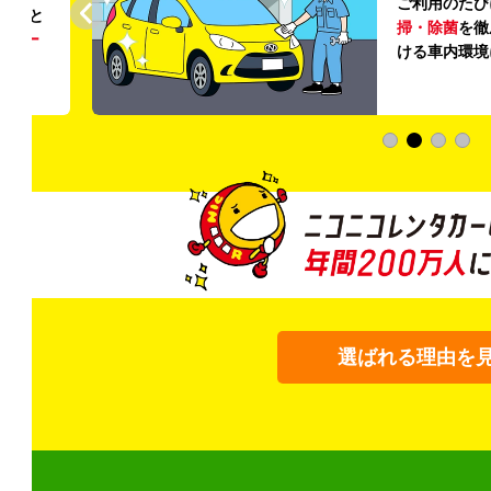
ご利用のたび
ること
掃・除菌
を徹
う
リー
ける車内環境
選ばれる理由を