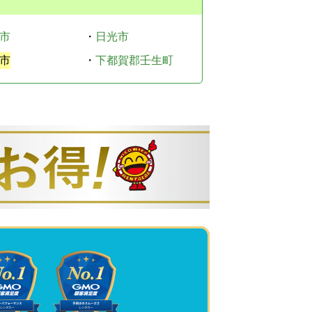
市
・
日光市
市
・
下都賀郡壬生町