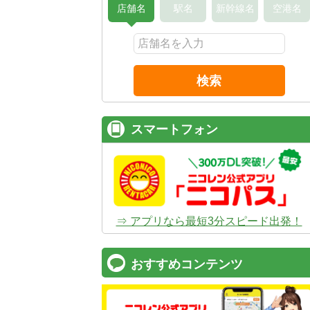
店舗名
駅名
新幹線名
空港名
検索
スマートフォン
⇒ アプリなら最短3分スピード出発！
おすすめコンテンツ