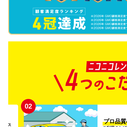
02
円〜
プロ品質
リンス