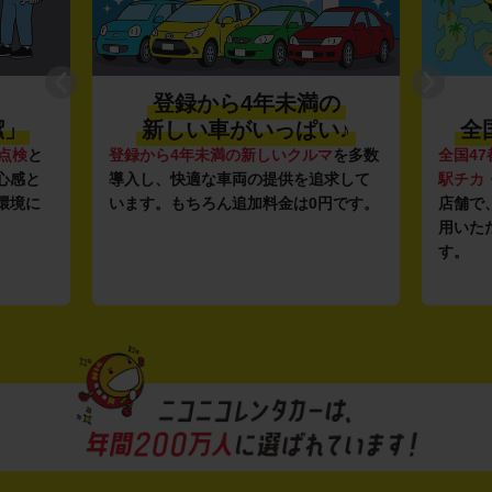
登録から4年未満の
潔」
新しい車がいっぱい♪
全
点検
と
登録から4年未満の新しいクルマ
を多数
全国47
心感と
導入し、快適な車両の提供を追求して
駅チカ
環境に
います。もちろん追加料金は0円です。
店舗で
用いた
す。