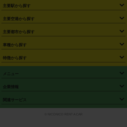
・
北海道
・
青森県
・
岩手県
・
宮城県
・
秋田県
・
山形県
主要駅から探す
・
福島県
・
東京都
・
神奈川県
・
埼玉県
・
千葉県
・
茨城県
・
札幌駅
・
仙台駅
・
新宿駅
・
池袋駅
・
渋谷駅
・
東京駅
主要空港から探す
・
栃木県
・
群馬県
・
山梨県
・
愛知県
・
静岡県
・
岐阜県
・
横浜駅
・
川崎駅
・
大宮駅
・
西船橋駅
・
柏駅
・
名古屋駅
・
新千歳空港
・
仙台空港
主要都市から探す
・
長野県
・
新潟県
・
富山県
・
石川県
・
福井県
・
大阪府
・
大阪駅
・
難波駅
・
三宮駅
・
京都駅
・
広島駅
・
博多駅
・
成田空港
・
羽田空港
・
兵庫県
・
京都府
・
滋賀県
・
和歌山県
・
奈良県
・
三重県
・
札幌市
・
仙台市
車種から探す
・
熊本駅
・
那覇空港駅
・
中部国際空港セントレア
・
関西国際空港
・
鳥取県
・
島根県
・
岡山県
・
広島県
・
山口県
・
徳島県
・
千葉市
・
さいたま市
・
軽自動車
・
コンパクトカー
・
ステーションワゴン・セダン
特徴から探す
・
大阪国際空港（伊丹空港）
・
神戸空港
・
香川県
・
愛媛県
・
高知県
・
福岡県
・
佐賀県
・
長崎県
・
横浜市
・
川崎市
・
ミニバン・ワンボックス
・
高級ミニバン・ワンボックス
・
SUV
・
岡山空港
・
徳島空港
・
ハイブリッド
・
宅配レンタカー
・
ETCカードレンタル
・
熊本県
・
大分県
・
宮崎県
・
鹿児島県
・
沖縄県
・
相模原市
・
新潟市
メニュー
・
軽トラック・商用バン
・
福岡空港
・
鹿児島空港
・
長期レンタル
・
深夜時間帯レンタル
・
免責補償プラス
・
静岡市
・
浜松市
・
・
トラック・バン
トップページ
・
はじめての方へ
・
ご利用案内
(タウンエースバン、ライトエースバン等)
企業情報
・
那覇空港
・
パーフェクト補償
・
スタッドレスタイヤ
・
直前予約
・
名古屋市
・
京都市
・
・
トラック・バン
ベストレート保証
・
予約から返却まで
・
・
店舗オリジナル
利用シーン別ガイ
(ハイエースバン・キャラバン等)
・
・
ニコパス(アプリ)
会社概要
・
ニュース
・
国際運転免許証
・
フランチャイズ募集
・
営業時間外返却サービス
・
個人情報保護
関連サービス
・
大阪市
・
堺市
ド
・
・
レッカー搬送サービス
カスタマーハラスメントに対する基本方針
・
神戸市
・
岡山市
・
・
車種・料金
カーリースなら「定額ニコノリパック」
・
店舗を探す
・
キャンペーン
© NICONICO RENT A CAR
・
特定商取引法に基づく表記
・
旅行業約款
・
広島市
・
北九州市
・
・
会員特典
超短期カーリースの「ニコリース」
・
選ばれる理由
・
安心・安全への取
り組み