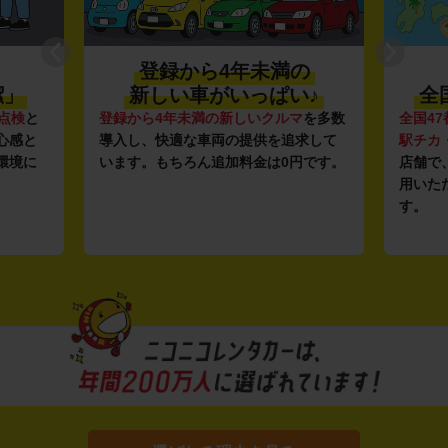
登録から4年未満の
潔」
新しい車がいっぱい♪
全
点検
と
登録から4年未満の新しいクルマ
を多数
全国47
心感と
導入し、快適な車両の提供を追求して
駅チカ
環境に
います。もちろん追加料金は0円です。
店舗で
用いた
す。