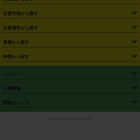
・
福島県
・
東京都
・
神奈川県
・
埼玉県
・
千葉県
・
茨城県
・
札幌駅
・
仙台駅
・
新宿駅
・
池袋駅
・
渋谷駅
・
東京駅
主要空港から探す
・
栃木県
・
群馬県
・
山梨県
・
愛知県
・
静岡県
・
岐阜県
・
横浜駅
・
川崎駅
・
大宮駅
・
西船橋駅
・
柏駅
・
名古屋駅
・
新千歳空港
・
仙台空港
主要都市から探す
・
長野県
・
新潟県
・
富山県
・
石川県
・
福井県
・
大阪府
・
大阪駅
・
難波駅
・
三宮駅
・
京都駅
・
広島駅
・
博多駅
・
成田空港
・
羽田空港
・
兵庫県
・
京都府
・
滋賀県
・
和歌山県
・
奈良県
・
三重県
・
札幌市
・
仙台市
車種から探す
・
熊本駅
・
那覇空港駅
・
中部国際空港セントレア
・
関西国際空港
・
鳥取県
・
島根県
・
岡山県
・
広島県
・
山口県
・
徳島県
・
千葉市
・
さいたま市
・
軽自動車
・
コンパクトカー
・
ステーションワゴン・セダン
特徴から探す
・
大阪国際空港（伊丹空港）
・
神戸空港
・
香川県
・
愛媛県
・
高知県
・
福岡県
・
佐賀県
・
長崎県
・
横浜市
・
川崎市
・
ミニバン・ワンボックス
・
高級ミニバン・ワンボックス
・
SUV
・
岡山空港
・
徳島空港
・
ハイブリッド
・
宅配レンタカー
・
ETCカードレンタル
・
熊本県
・
大分県
・
宮崎県
・
鹿児島県
・
沖縄県
・
相模原市
・
新潟市
メニュー
・
軽トラック・商用バン
・
福岡空港
・
鹿児島空港
・
長期レンタル
・
深夜時間帯レンタル
・
免責補償プラス
・
静岡市
・
浜松市
・
・
トラック・バン
トップページ
・
はじめての方へ
・
ご利用案内
(タウンエースバン、ライトエースバン等)
企業情報
・
那覇空港
・
パーフェクト補償
・
スタッドレスタイヤ
・
直前予約
・
名古屋市
・
京都市
・
・
トラック・バン
ベストレート保証
・
予約から返却まで
・
・
店舗オリジナル
利用シーン別ガイ
(ハイエースバン・キャラバン等)
・
・
ニコパス(アプリ)
会社概要
・
ニュース
・
国際運転免許証
・
フランチャイズ募集
・
営業時間外返却サービス
・
個人情報保護
関連サービス
・
大阪市
・
堺市
ド
・
・
レッカー搬送サービス
カスタマーハラスメントに対する基本方針
・
神戸市
・
岡山市
・
・
車種・料金
カーリースなら「定額ニコノリパック」
・
店舗を探す
・
キャンペーン
© NICONICO RENT A CAR
・
特定商取引法に基づく表記
・
旅行業約款
・
広島市
・
北九州市
・
・
会員特典
超短期カーリースの「ニコリース」
・
選ばれる理由
・
安心・安全への取
り組み
・
福岡市
・
熊本市