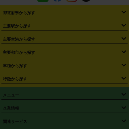
都道府県から探す
・
北海道
・
青森県
・
岩手県
・
宮城県
・
秋田県
・
山形県
主要駅から探す
・
福島県
・
東京都
・
神奈川県
・
埼玉県
・
千葉県
・
茨城県
・
札幌駅
・
仙台駅
・
新宿駅
・
池袋駅
・
渋谷駅
・
東京駅
主要空港から探す
・
栃木県
・
群馬県
・
山梨県
・
愛知県
・
静岡県
・
岐阜県
・
横浜駅
・
川崎駅
・
大宮駅
・
西船橋駅
・
柏駅
・
名古屋駅
・
新千歳空港
・
仙台空港
主要都市から探す
・
長野県
・
新潟県
・
富山県
・
石川県
・
福井県
・
大阪府
・
大阪駅
・
難波駅
・
三宮駅
・
京都駅
・
広島駅
・
博多駅
・
成田空港
・
羽田空港
・
兵庫県
・
京都府
・
滋賀県
・
和歌山県
・
奈良県
・
三重県
・
札幌市
・
仙台市
車種から探す
・
熊本駅
・
那覇空港駅
・
中部国際空港セントレア
・
関西国際空港
・
鳥取県
・
島根県
・
岡山県
・
広島県
・
山口県
・
徳島県
・
千葉市
・
さいたま市
・
軽自動車
・
コンパクトカー
・
ステーションワゴン・セダン
特徴から探す
・
大阪国際空港（伊丹空港）
・
神戸空港
・
香川県
・
愛媛県
・
高知県
・
福岡県
・
佐賀県
・
長崎県
・
横浜市
・
川崎市
・
ミニバン・ワンボックス
・
高級ミニバン・ワンボックス
・
SUV
・
岡山空港
・
徳島空港
・
ハイブリッド
・
宅配レンタカー
・
ETCカードレンタル
・
熊本県
・
大分県
・
宮崎県
・
鹿児島県
・
沖縄県
・
相模原市
・
新潟市
メニュー
・
軽トラック・商用バン
・
福岡空港
・
鹿児島空港
・
長期レンタル
・
深夜時間帯レンタル
・
免責補償プラス
・
静岡市
・
浜松市
・
・
トラック・バン
トップページ
・
はじめての方へ
・
ご利用案内
(タウンエースバン、ライトエースバン等)
企業情報
・
那覇空港
・
パーフェクト補償
・
スタッドレスタイヤ
・
直前予約
・
名古屋市
・
京都市
・
・
トラック・バン
ベストレート保証
・
予約から返却まで
・
・
店舗オリジナル
利用シーン別ガイ
(ハイエースバン・キャラバン等)
・
・
ニコパス(アプリ)
会社概要
・
ニュース
・
国際運転免許証
・
フランチャイズ募集
・
営業時間外返却サービス
・
個人情報保護
関連サービス
・
大阪市
・
堺市
ド
・
・
レッカー搬送サービス
カスタマーハラスメントに対する基本方針