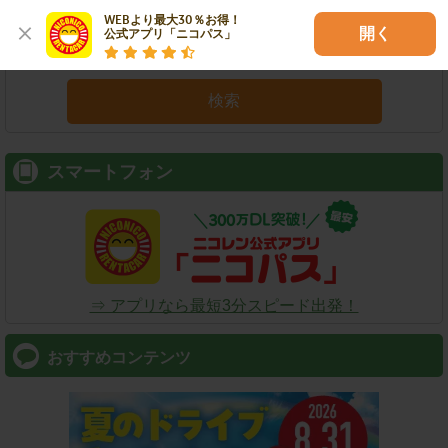
WEBより最大30％お得！

開く
公式アプリ「ニコパス」
検索
スマートフォン
⇒ アプリなら最短3分スピード出発！
おすすめコンテンツ