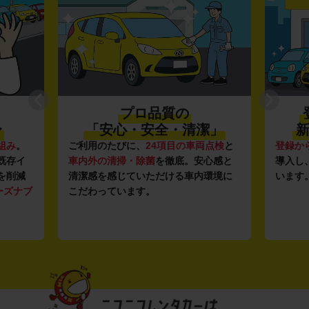
プロ品質の
〜
「安心・安全・清潔」
新
組み
。
ご利用のたびに、
24項目の車両点検
と
登録か
既存イ
車内外の清掃・除菌
を徹底。安心感と
導入し
を削減
清潔感を感じていただける車内環境に
います
ーズナブ
こだわっています。