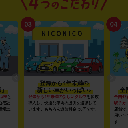
03
04
登録から4年未満の
潔」
新しい車がいっぱい♪
全
点検
と
登録から4年未満の新しいクルマ
を多数
全国47
心感と
導入し、快適な車両の提供を追求して
駅チカ
環境に
います。もちろん追加料金は0円です。
店舗で
用いた
す。