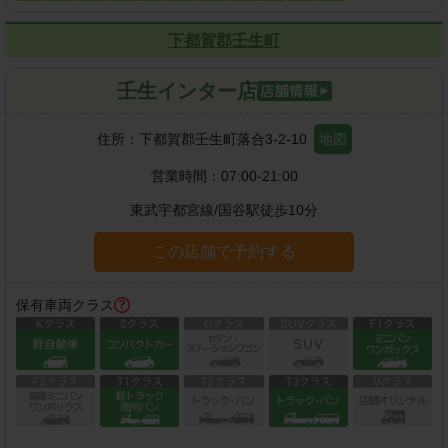
下都賀郡壬生町
壬生インター店
住所：
下都賀郡壬生町落合3-2-10
地図
営業時間：
07:00-21:00
東武宇都宮線
/
国谷駅
徒歩
10
分
この店舗で予約する
保有車両クラス