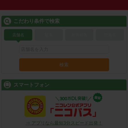
こだわり条件で検索
店舗名
駅名
新幹線名
空港名
検索
スマートフォン
⇒ アプリなら最短3分スピード出発！