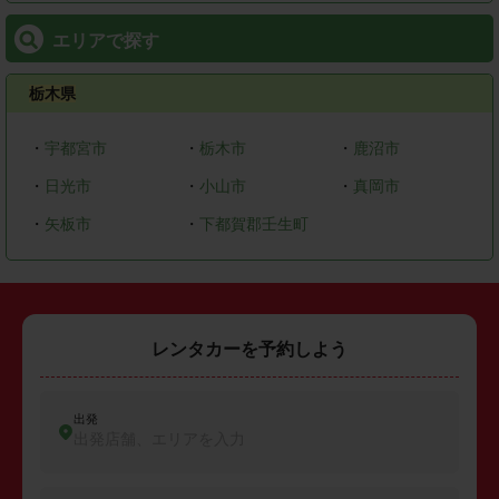
エリアで探す
栃木県
・
宇都宮市
・
栃木市
・
鹿沼市
・
日光市
・
小山市
・
真岡市
・
矢板市
・
下都賀郡壬生町
レンタカーを予約しよう
出発
出発店舗、エリアを入力