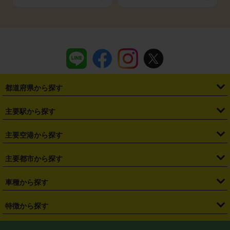
都道府県から探す
・
北海道
・
青森県
・
岩手県
・
宮城県
・
秋田県
・
山形県
主要駅から探す
・
福島県
・
東京都
・
神奈川県
・
埼玉県
・
千葉県
・
茨城県
・
札幌駅
・
仙台駅
・
新宿駅
・
池袋駅
・
渋谷駅
・
東京駅
主要空港から探す
・
栃木県
・
群馬県
・
山梨県
・
愛知県
・
静岡県
・
岐阜県
・
横浜駅
・
川崎駅
・
大宮駅
・
西船橋駅
・
柏駅
・
名古屋駅
・
新千歳空港
・
仙台空港
主要都市から探す
・
長野県
・
新潟県
・
富山県
・
石川県
・
福井県
・
大阪府
・
大阪駅
・
難波駅
・
三宮駅
・
京都駅
・
広島駅
・
博多駅
・
成田空港
・
羽田空港
・
兵庫県
・
京都府
・
滋賀県
・
和歌山県
・
奈良県
・
三重県
・
札幌市
・
仙台市
車種から探す
・
熊本駅
・
那覇空港駅
・
中部国際空港セントレア
・
関西国際空港
・
鳥取県
・
島根県
・
岡山県
・
広島県
・
山口県
・
徳島県
・
千葉市
・
さいたま市
・
軽自動車
・
コンパクトカー
・
ステーションワゴン・セダン
特徴から探す
・
大阪国際空港（伊丹空港）
・
神戸空港
・
香川県
・
愛媛県
・
高知県
・
福岡県
・
佐賀県
・
長崎県
・
横浜市
・
川崎市
・
ミニバン・ワンボックス
・
高級ミニバン・ワンボックス
・
SUV
・
岡山空港
・
徳島空港
・
ハイブリッド
・
宅配レンタカー
・
ETCカードレンタル
・
熊本県
・
大分県
・
宮崎県
・
鹿児島県
・
沖縄県
・
相模原市
・
新潟市