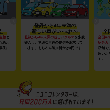
登録から4年未満の
潔」
新しい車がいっぱい♪
全
点検
と
登録から4年未満の新しいクルマ
を多数
全国47
心感と
導入し、快適な車両の提供を追求して
駅チカ
環境に
います。もちろん追加料金は0円です。
店舗で
用いた
す。