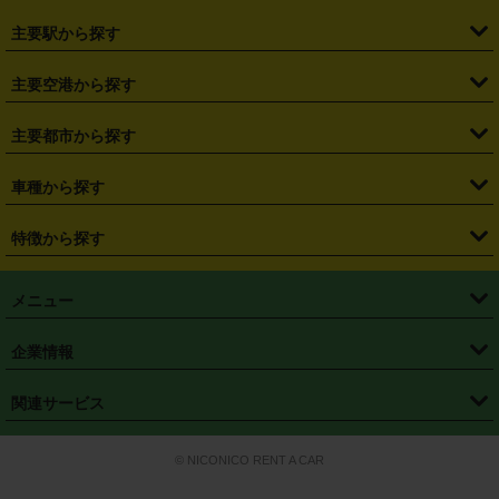
・
北海道
・
青森県
・
岩手県
・
宮城県
・
秋田県
・
山形県
主要駅から探す
・
福島県
・
東京都
・
神奈川県
・
埼玉県
・
千葉県
・
茨城県
・
札幌駅
・
仙台駅
・
新宿駅
・
池袋駅
・
渋谷駅
・
東京駅
主要空港から探す
・
栃木県
・
群馬県
・
山梨県
・
愛知県
・
静岡県
・
岐阜県
・
横浜駅
・
川崎駅
・
大宮駅
・
西船橋駅
・
柏駅
・
名古屋駅
・
新千歳空港
・
仙台空港
主要都市から探す
・
長野県
・
新潟県
・
富山県
・
石川県
・
福井県
・
大阪府
・
大阪駅
・
難波駅
・
三宮駅
・
京都駅
・
広島駅
・
博多駅
・
成田空港
・
羽田空港
・
兵庫県
・
京都府
・
滋賀県
・
和歌山県
・
奈良県
・
三重県
・
札幌市
・
仙台市
車種から探す
・
熊本駅
・
那覇空港駅
・
中部国際空港セントレア
・
関西国際空港
・
鳥取県
・
島根県
・
岡山県
・
広島県
・
山口県
・
徳島県
・
千葉市
・
さいたま市
・
軽自動車
・
コンパクトカー
・
ステーションワゴン・セダン
特徴から探す
・
大阪国際空港（伊丹空港）
・
神戸空港
・
香川県
・
愛媛県
・
高知県
・
福岡県
・
佐賀県
・
長崎県
・
横浜市
・
川崎市
・
ミニバン・ワンボックス
・
高級ミニバン・ワンボックス
・
SUV
・
岡山空港
・
徳島空港
・
ハイブリッド
・
宅配レンタカー
・
ETCカードレンタル
・
熊本県
・
大分県
・
宮崎県
・
鹿児島県
・
沖縄県
・
相模原市
・
新潟市
メニュー
・
軽トラック・商用バン
・
福岡空港
・
鹿児島空港
・
長期レンタル
・
深夜時間帯レンタル
・
免責補償プラス
・
静岡市
・
浜松市
・
・
トラック・バン
トップページ
・
はじめての方へ
・
ご利用案内
(タウンエースバン、ライトエースバン等)
企業情報
・
那覇空港
・
パーフェクト補償
・
スタッドレスタイヤ
・
直前予約
・
名古屋市
・
京都市
・
・
トラック・バン
ベストレート保証
・
予約から返却まで
・
・
店舗オリジナル
利用シーン別ガイ
(ハイエースバン・キャラバン等)
・
・
ニコパス(アプリ)
会社概要
・
ニュース
・
国際運転免許証
・
フランチャイズ募集
・
営業時間外返却サービス
・
個人情報保護
関連サービス
・
大阪市
・
堺市
ド
・
・
レッカー搬送サービス
カスタマーハラスメントに対する基本方針
・
神戸市
・
岡山市
・
・
車種・料金
カーリースなら「定額ニコノリパック」
・
店舗を探す
・
キャンペーン
© NICONICO RENT A CAR
・
特定商取引法に基づく表記
・
旅行業約款
・
広島市
・
北九州市
・
・
会員特典
超短期カーリースの「ニコリース」
・
選ばれる理由
・
安心・安全への取