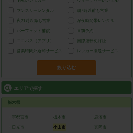
宅配レンタカー
ウィークリーレンタル
マンスリーレンタル
朝7時以前も営業
夜21時以降も営業
深夜時間帯レンタル
パーフェクト補償
直前予約
ニコパス（アプリ）
国際運転免許証
営業時間外返却サービス
レッカー搬送サービス
絞り込む
エリアで探す
栃木県
・
宇都宮市
・
栃木市
・
鹿沼市
・
日光市
・
小山市
・
真岡市