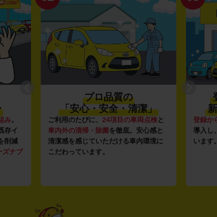
プロ品質の
〜
「安心・安全・清潔」
新
組み
。
ご利用のたびに、
24項目の車両点検
と
登録か
既存イ
車内外の清掃・除菌
を徹底。安心感と
導入し
を削減
清潔感を感じていただける車内環境に
います
ーズナブ
こだわっています。