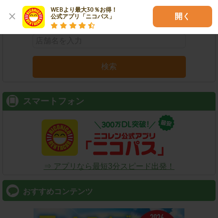
WEBより最大30％お得！

店舗名
駅名
新幹線名
空港名
開く
公式アプリ「ニコパス」
検索
スマートフォン
⇒ アプリなら最短3分スピード出発！
おすすめコンテンツ