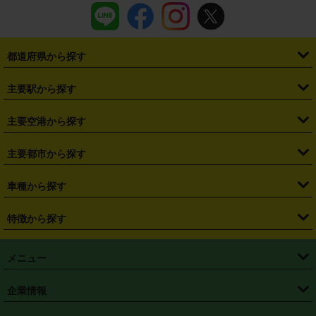
都道府県から探す
・
北海道
・
青森県
・
岩手県
・
宮城県
・
秋田県
・
山形県
主要駅から探す
・
福島県
・
東京都
・
神奈川県
・
埼玉県
・
千葉県
・
茨城県
・
札幌駅
・
仙台駅
・
新宿駅
・
池袋駅
・
渋谷駅
・
東京駅
主要空港から探す
・
栃木県
・
群馬県
・
山梨県
・
愛知県
・
静岡県
・
岐阜県
・
横浜駅
・
川崎駅
・
大宮駅
・
西船橋駅
・
柏駅
・
名古屋駅
・
新千歳空港
・
仙台空港
主要都市から探す
・
長野県
・
新潟県
・
富山県
・
石川県
・
福井県
・
大阪府
・
大阪駅
・
難波駅
・
三宮駅
・
京都駅
・
広島駅
・
博多駅
・
成田空港
・
羽田空港
・
兵庫県
・
京都府
・
滋賀県
・
和歌山県
・
奈良県
・
三重県
・
札幌市
・
仙台市
車種から探す
・
熊本駅
・
那覇空港駅
・
中部国際空港セントレア
・
関西国際空港
・
鳥取県
・
島根県
・
岡山県
・
広島県
・
山口県
・
徳島県
・
千葉市
・
さいたま市
・
軽自動車
・
コンパクトカー
・
ステーションワゴン・セダン
特徴から探す
・
大阪国際空港（伊丹空港）
・
神戸空港
・
香川県
・
愛媛県
・
高知県
・
福岡県
・
佐賀県
・
長崎県
・
横浜市
・
川崎市
・
ミニバン・ワンボックス
・
高級ミニバン・ワンボックス
・
SUV
・
岡山空港
・
徳島空港
・
ハイブリッド
・
宅配レンタカー
・
ETCカードレンタル
・
熊本県
・
大分県
・
宮崎県
・
鹿児島県
・
沖縄県
・
相模原市
・
新潟市
メニュー
・
軽トラック・商用バン
・
福岡空港
・
鹿児島空港
・
長期レンタル
・
深夜時間帯レンタル
・
免責補償プラス
・
静岡市
・
浜松市
・
・
トラック・バン
トップページ
・
はじめての方へ
・
ご利用案内
(タウンエースバン、ライトエースバン等)
企業情報
・
那覇空港
・
パーフェクト補償
・
スタッドレスタイヤ
・
直前予約
・
名古屋市
・
京都市
・
・
トラック・バン
ベストレート保証
・
予約から返却まで
・
・
店舗オリジナル
利用シーン別ガイ
(ハイエースバン・キャラバン等)