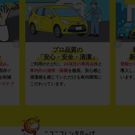
プロ品質の
〜
「安心・安全・清潔」
新
組み
。
ご利用のたびに、
24項目の車両点検
と
登録か
既存イ
車内外の清掃・除菌
を徹底。安心感と
導入し
を削減
清潔感を感じていただける車内環境に
います
ーズナブ
こだわっています。