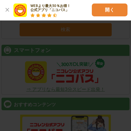
WEBより最大30％お得！

開く
公式アプリ「ニコパス」
検索
スマートフォン
⇒ アプリなら最短3分スピード出発！
おすすめコンテンツ