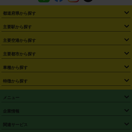
都道府県から探す
・
北海道
・
青森県
・
岩手県
・
宮城県
・
秋田県
・
山形県
主要駅から探す
・
福島県
・
東京都
・
神奈川県
・
埼玉県
・
千葉県
・
茨城県
・
札幌駅
・
仙台駅
・
新宿駅
・
池袋駅
・
渋谷駅
・
東京駅
主要空港から探す
・
栃木県
・
群馬県
・
山梨県
・
愛知県
・
静岡県
・
岐阜県
・
横浜駅
・
川崎駅
・
大宮駅
・
西船橋駅
・
柏駅
・
名古屋駅
・
新千歳空港
・
仙台空港
主要都市から探す
・
長野県
・
新潟県
・
富山県
・
石川県
・
福井県
・
大阪府
・
大阪駅
・
難波駅
・
三宮駅
・
京都駅
・
広島駅
・
博多駅
・
成田空港
・
羽田空港
・
兵庫県
・
京都府
・
滋賀県
・
和歌山県
・
奈良県
・
三重県
・
札幌市
・
仙台市
車種から探す
・
熊本駅
・
那覇空港駅
・
中部国際空港セントレア
・
関西国際空港
・
鳥取県
・
島根県
・
岡山県
・
広島県
・
山口県
・
徳島県
・
千葉市
・
さいたま市
・
軽自動車
・
コンパクトカー
・
ステーションワゴン・セダン
特徴から探す
・
大阪国際空港（伊丹空港）
・
神戸空港
・
香川県
・
愛媛県
・
高知県
・
福岡県
・
佐賀県
・
長崎県
・
横浜市
・
川崎市
・
ミニバン・ワンボックス
・
高級ミニバン・ワンボックス
・
SUV
・
岡山空港
・
徳島空港
・
ハイブリッド
・
宅配レンタカー
・
ETCカードレンタル
・
熊本県
・
大分県
・
宮崎県
・
鹿児島県
・
沖縄県
・
相模原市
・
新潟市
メニュー
・
軽トラック・商用バン
・
福岡空港
・
鹿児島空港
・
長期レンタル
・
深夜時間帯レンタル
・
免責補償プラス
・
静岡市
・
浜松市
・
・
トラック・バン
トップページ
・
はじめての方へ
・
ご利用案内
(タウンエースバン、ライトエースバン等)
企業情報
・
那覇空港
・
パーフェクト補償
・
スタッドレスタイヤ
・
直前予約
・
名古屋市
・
京都市
・
・
トラック・バン
ベストレート保証
・
予約から返却まで
・
・
店舗オリジナル
利用シーン別ガイ
(ハイエースバン・キャラバン等)
・
・
ニコパス(アプリ)
会社概要
・
ニュース
・
国際運転免許証
・
フランチャイズ募集
・
営業時間外返却サービス
・
個人情報保護
関連サービス
・
大阪市
・
堺市
ド
・
・
レッカー搬送サービス
カスタマーハラスメントに対する基本方針