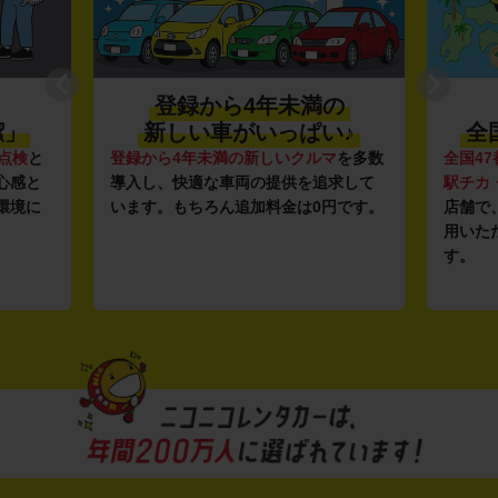
登録から4年未満の
潔」
新しい車がいっぱい♪
全
点検
と
登録から4年未満の新しいクルマ
を多数
全国47
心感と
導入し、快適な車両の提供を追求して
駅チカ
環境に
います。もちろん追加料金は0円です。
店舗で
用いた
す。