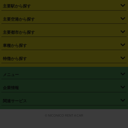
・
北海道
・
青森県
・
岩手県
・
宮城県
・
秋田県
・
山形県
主要駅から探す
・
福島県
・
東京都
・
神奈川県
・
埼玉県
・
千葉県
・
茨城県
・
札幌駅
・
仙台駅
・
新宿駅
・
池袋駅
・
渋谷駅
・
東京駅
主要空港から探す
・
栃木県
・
群馬県
・
山梨県
・
愛知県
・
静岡県
・
岐阜県
・
横浜駅
・
川崎駅
・
大宮駅
・
西船橋駅
・
柏駅
・
名古屋駅
・
新千歳空港
・
仙台空港
主要都市から探す
・
長野県
・
新潟県
・
富山県
・
石川県
・
福井県
・
大阪府
・
大阪駅
・
難波駅
・
三宮駅
・
京都駅
・
広島駅
・
博多駅
・
成田空港
・
羽田空港
・
兵庫県
・
京都府
・
滋賀県
・
和歌山県
・
奈良県
・
三重県
・
札幌市
・
仙台市
車種から探す
・
熊本駅
・
那覇空港駅
・
中部国際空港セントレア
・
関西国際空港
・
鳥取県
・
島根県
・
岡山県
・
広島県
・
山口県
・
徳島県
・
千葉市
・
さいたま市
・
軽自動車
・
コンパクトカー
・
ステーションワゴン・セダン
特徴から探す
・
大阪国際空港（伊丹空港）
・
神戸空港
・
香川県
・
愛媛県
・
高知県
・
福岡県
・
佐賀県
・
長崎県
・
横浜市
・
川崎市
・
ミニバン・ワンボックス
・
高級ミニバン・ワンボックス
・
SUV
・
岡山空港
・
徳島空港
・
ハイブリッド
・
宅配レンタカー
・
ETCカードレンタル
・
熊本県
・
大分県
・
宮崎県
・
鹿児島県
・
沖縄県
・
相模原市
・
新潟市
メニュー
・
軽トラック・商用バン
・
福岡空港
・
鹿児島空港
・
長期レンタル
・
深夜時間帯レンタル
・
免責補償プラス
・
静岡市
・
浜松市
・
・
トラック・バン
トップページ
・
はじめての方へ
・
ご利用案内
(タウンエースバン、ライトエースバン等)
企業情報
・
那覇空港
・
パーフェクト補償
・
スタッドレスタイヤ
・
直前予約
・
名古屋市
・
京都市
・
・
トラック・バン
ベストレート保証
・
予約から返却まで
・
・
店舗オリジナル
利用シーン別ガイ
(ハイエースバン・キャラバン等)
・
・
ニコパス(アプリ)
会社概要
・
ニュース
・
国際運転免許証
・
フランチャイズ募集
・
営業時間外返却サービス
・
個人情報保護
関連サービス
・
大阪市
・
堺市
ド
・
・
レッカー搬送サービス
カスタマーハラスメントに対する基本方針
・
神戸市
・
岡山市
・
・
車種・料金
カーリースなら「定額ニコノリパック」
・
店舗を探す
・
キャンペーン
© NICONICO RENT A CAR
・
特定商取引法に基づく表記
・
旅行業約款
・
広島市
・
北九州市
・
・
会員特典
超短期カーリースの「ニコリース」
・
選ばれる理由
・
安心・安全への取
り組み