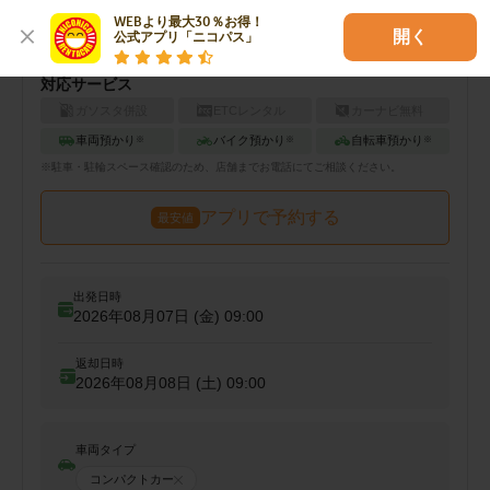
土
09:00-19:00
WEBより最大30％お得！

開く
公式アプリ「ニコパス」
日
09:00-19:00
対応サービス
ガソスタ併設
ETCレンタル
カーナビ無料
車両預かり
バイク預かり
自転車預かり
※
※
※
※
駐車・駐輪
スペース確認のため、店舗までお電話にてご相談ください。
アプリで予約する
最安値
出発日時
2026年08月07日 (金)
09:00
返却日時
2026年08月08日 (土)
09:00
車両タイプ
コンパクトカー