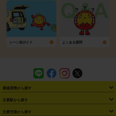
シーン別ガイド
よくある質問
都道府県から探す
・
北海道
・
青森県
・
岩手県
・
宮城県
・
秋田県
・
山形県
主要駅から探す
・
福島県
・
東京都
・
神奈川県
・
埼玉県
・
千葉県
・
茨城県
・
札幌駅
・
仙台駅
・
新宿駅
・
池袋駅
・
渋谷駅
・
東京駅
主要空港から探す
・
栃木県
・
群馬県
・
山梨県
・
愛知県
・
静岡県
・
岐阜県