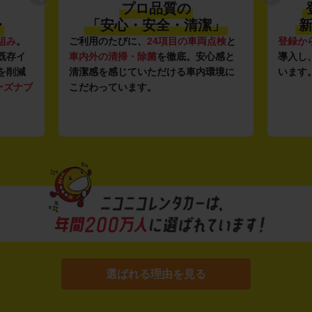
プロ品質の
〜
「安心・安全・清潔」
新
組み
。
ご利用のたびに、
24項目の車両点検
と
登録か
既存イ
車内外の清掃・除菌
を徹底。安心感と
導入し
を削減
清潔感を感じていただける車内環境に
います
ーズナブ
こだわっています。
選ばれる理由を見る