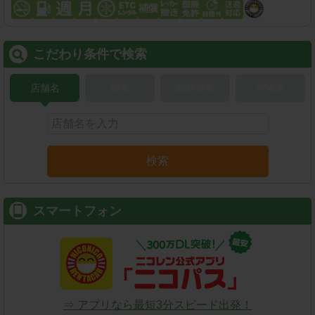
こだわり条件で検索
店舗名
駅名
新幹線名
空港名
検索
スマートフォン
⇒ アプリなら最短3分スピード出発！