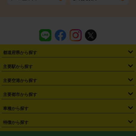
都道府県から探す
・
北海道
・
青森県
・
岩手県
・
宮城県
・
秋田県
・
山形県
主要駅から探す
・
福島県
・
東京都
・
神奈川県
・
埼玉県
・
千葉県
・
茨城県
・
札幌駅
・
仙台駅
・
新宿駅
・
池袋駅
・
渋谷駅
・
東京駅
主要空港から探す
・
栃木県
・
群馬県
・
山梨県
・
愛知県
・
静岡県
・
岐阜県
・
横浜駅
・
川崎駅
・
大宮駅
・
西船橋駅
・
柏駅
・
名古屋駅
・
新千歳空港
・
仙台空港
主要都市から探す
・
長野県
・
新潟県
・
富山県
・
石川県
・
福井県
・
大阪府
・
大阪駅
・
難波駅
・
三宮駅
・
京都駅
・
広島駅
・
博多駅
・
成田空港
・
羽田空港
・
兵庫県
・
京都府
・
滋賀県
・
和歌山県
・
奈良県
・
三重県
・
札幌市
・
仙台市
車種から探す
・
熊本駅
・
那覇空港駅
・
中部国際空港セントレア
・
関西国際空港
・
鳥取県
・
島根県
・
岡山県
・
広島県
・
山口県
・
徳島県
・
千葉市
・
さいたま市
・
軽自動車
・
コンパクトカー
・
ステーションワゴン・セダン
特徴から探す
・
大阪国際空港（伊丹空港）
・
神戸空港
・
香川県
・
愛媛県
・
高知県
・
福岡県
・
佐賀県
・
長崎県
・
横浜市
・
川崎市
・
ミニバン・ワンボックス
・
高級ミニバン・ワンボックス
・
SUV
・
岡山空港
・
徳島空港
・
ハイブリッド
・
宅配レンタカー
・
ETCカードレンタル
・
熊本県
・
大分県
・
宮崎県
・
鹿児島県
・
沖縄県