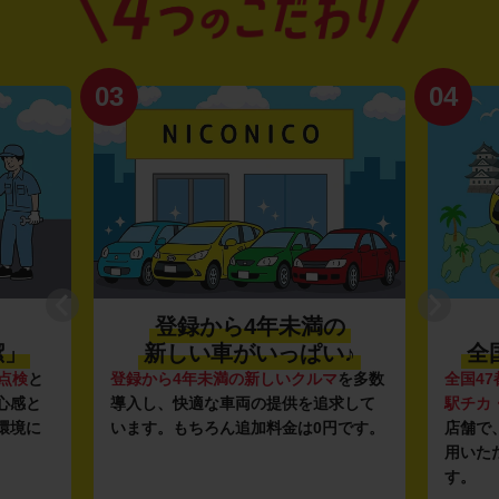
04
01
の
利便性抜群★
い♪
全国約1,500店舗を展開
マ
を多数
全国47都道府県に1,500店舗
を展開し、
安さの
求して
駅チカ・空港周辺
の店舗や
24時間営業
ガソリ
円です。
店舗で、いつでもどこでも気軽にご利
ンフラ
用いただける利便性にこだわっていま
し、1
す。
ルな価