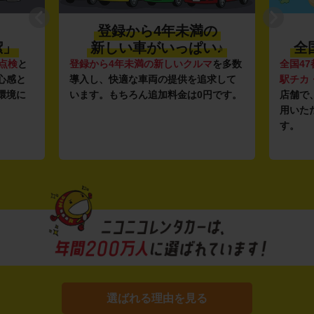
登録から4年未満の
潔」
新しい車がいっぱい♪
全
点検
と
登録から4年未満の新しいクルマ
を多数
全国47
心感と
導入し、快適な車両の提供を追求して
駅チカ
環境に
います。もちろん追加料金は0円です。
店舗で
用いた
す。
選ばれる理由を見る