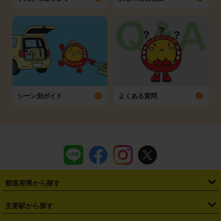
シーン別ガイド
よくある質問
都道府県から探す
・
北海道
・
青森県
・
岩手県
・
宮城県
・
秋田県
・
山形県
主要駅から探す
・
福島県
・
東京都
・
神奈川県
・
埼玉県
・
千葉県
・
茨城県