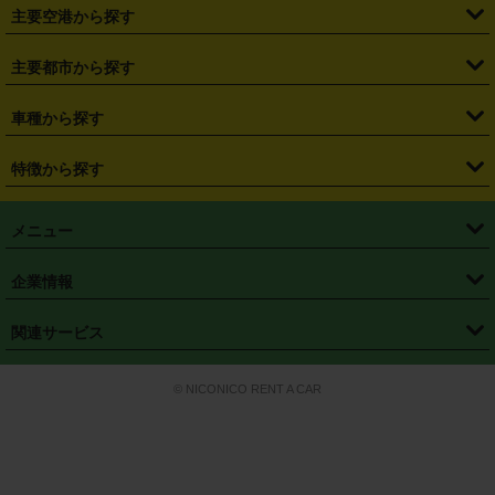
・
札幌駅
・
仙台駅
・
新宿駅
・
池袋駅
・
渋谷駅
・
東京駅
主要空港から探す
・
栃木県
・
群馬県
・
山梨県
・
愛知県
・
静岡県
・
岐阜県
・
横浜駅
・
川崎駅
・
大宮駅
・
西船橋駅
・
柏駅
・
名古屋駅
・
新千歳空港
・
仙台空港
主要都市から探す
・
長野県
・
新潟県
・
富山県
・
石川県
・
福井県
・
大阪府
・
大阪駅
・
難波駅
・
三宮駅
・
京都駅
・
広島駅
・
博多駅
・
成田空港
・
羽田空港
・
兵庫県
・
京都府
・
滋賀県
・
和歌山県
・
奈良県
・
三重県
・
札幌市
・
仙台市
車種から探す
・
熊本駅
・
那覇空港駅
・
中部国際空港セントレア
・
関西国際空港
・
鳥取県
・
島根県
・
岡山県
・
広島県
・
山口県
・
徳島県
・
千葉市
・
さいたま市
・
軽自動車
・
コンパクトカー
・
ステーションワゴン・セダン
特徴から探す
・
大阪国際空港（伊丹空港）
・
神戸空港
・
香川県
・
愛媛県
・
高知県
・
福岡県
・
佐賀県
・
長崎県
・
横浜市
・
川崎市
・
ミニバン・ワンボックス
・
高級ミニバン・ワンボックス
・
SUV
・
岡山空港
・
徳島空港
・
ハイブリッド
・
宅配レンタカー
・
ETCカードレンタル
・
熊本県
・
大分県
・
宮崎県
・
鹿児島県
・
沖縄県
・
相模原市
・
新潟市
メニュー
・
軽トラック・商用バン
・
福岡空港
・
鹿児島空港
・
長期レンタル
・
深夜時間帯レンタル
・
免責補償プラス
・
静岡市
・
浜松市
・
・
トラック・バン
トップページ
・
はじめての方へ
・
ご利用案内
(タウンエースバン、ライトエースバン等)
企業情報
・
那覇空港
・
パーフェクト補償
・
スタッドレスタイヤ
・
直前予約
・
名古屋市
・
京都市
・
・
トラック・バン
ベストレート保証
・
予約から返却まで
・
・
店舗オリジナル
利用シーン別ガイ
(ハイエースバン・キャラバン等)
・
・
ニコパス(アプリ)
会社概要
・
ニュース
・
国際運転免許証
・
フランチャイズ募集
・
営業時間外返却サービス
・
個人情報保護
関連サービス
・
大阪市
・
堺市
ド
・
・
レッカー搬送サービス
カスタマーハラスメントに対する基本方針
・
神戸市
・
岡山市
・
・
車種・料金
カーリースなら「定額ニコノリパック」
・
店舗を探す
・
キャンペーン
© NICONICO RENT A CAR
・
特定商取引法に基づく表記
・
旅行業約款
・
広島市
・
北九州市
・
・
会員特典
超短期カーリースの「ニコリース」
・
選ばれる理由
・
安心・安全への取
り組み
・
福岡市
・
熊本市
・
清潔・快適な車内
・
徹底した車両点検
・
新しいクルマ