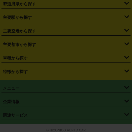
都道府県から探す
・
北海道
・
青森県
・
岩手県
・
宮城県
・
秋田県
・
山形県
主要駅から探す
・
福島県
・
東京都
・
神奈川県
・
埼玉県
・
千葉県
・
茨城県
・
札幌駅
・
仙台駅
・
新宿駅
・
池袋駅
・
渋谷駅
・
東京駅
主要空港から探す
・
栃木県
・
群馬県
・
山梨県
・
愛知県
・
静岡県
・
岐阜県
・
横浜駅
・
川崎駅
・
大宮駅
・
西船橋駅
・
柏駅
・
名古屋駅
・
新千歳空港
・
仙台空港
主要都市から探す
・
長野県
・
新潟県
・
富山県
・
石川県
・
福井県
・
大阪府
・
大阪駅
・
難波駅
・
三宮駅
・
京都駅
・
広島駅
・
博多駅
・
成田空港
・
羽田空港
・
兵庫県
・
京都府
・
滋賀県
・
和歌山県
・
奈良県
・
三重県
・
札幌市
・
仙台市
車種から探す
・
熊本駅
・
那覇空港駅
・
中部国際空港セントレア
・
関西国際空港
・
鳥取県
・
島根県
・
岡山県
・
広島県
・
山口県
・
徳島県
・
千葉市
・
さいたま市
・
軽自動車
・
コンパクトカー
・
ステーションワゴン・セダン
特徴から探す
・
大阪国際空港（伊丹空港）
・
神戸空港
・
香川県
・
愛媛県
・
高知県
・
福岡県
・
佐賀県
・
長崎県
・
横浜市
・
川崎市
・
ミニバン・ワンボックス
・
高級ミニバン・ワンボックス
・
SUV
・
岡山空港
・
徳島空港
・
ハイブリッド
・
宅配レンタカー
・
ETCカードレンタル
・
熊本県
・
大分県
・
宮崎県
・
鹿児島県
・
沖縄県
・
相模原市
・
新潟市
メニュー
・
軽トラック・商用バン
・
福岡空港
・
鹿児島空港
・
長期レンタル
・
深夜時間帯レンタル
・
免責補償プラス
・
静岡市
・
浜松市
・
・
トラック・バン
トップページ
・
はじめての方へ
・
ご利用案内
(タウンエースバン、ライトエースバン等)
企業情報
・
那覇空港
・
パーフェクト補償
・
スタッドレスタイヤ
・
直前予約
・
名古屋市
・
京都市
・
・
トラック・バン
ベストレート保証
・
予約から返却まで
・
・
店舗オリジナル
利用シーン別ガイ
(ハイエースバン・キャラバン等)
・
・
ニコパス(アプリ)
会社概要
・
ニュース
・
国際運転免許証
・
フランチャイズ募集
・
営業時間外返却サービス
・
個人情報保護
関連サービス
・
大阪市
・
堺市
ド
・
・
レッカー搬送サービス
カスタマーハラスメントに対する基本方針
・
神戸市
・
岡山市
・
・
車種・料金
カーリースなら「定額ニコノリパック」
・
店舗を探す
・
キャンペーン
© NICONICO RENT A CAR