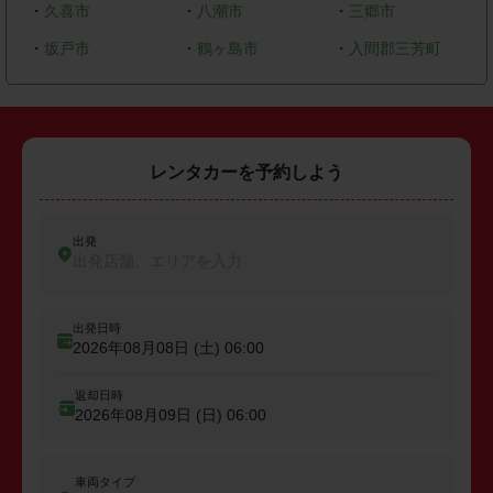
・
久喜市
・
八潮市
・
三郷市
・
坂戸市
・
鶴ヶ島市
・
入間郡三芳町
レンタカーを予約しよう
出発
出発店舗、エリアを入力
出発日時
2026年08月08日 (土)
06:00
返却日時
2026年08月09日 (日)
06:00
車両タイプ