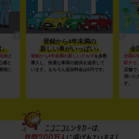
登録から4年未満の
潔」
新しい車がいっぱい♪
全
点検
と
登録から4年未満の新しいクルマ
を多数
全国47
心感と
導入し、快適な車両の提供を追求して
駅チカ
環境に
います。もちろん追加料金は0円です。
店舗で
用いた
す。