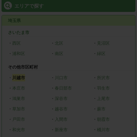
エリアで探す
埼玉県
さいたま市
・
西区
・
北区
・
見沼区
・
浦和区
・
南区
・
緑区
その他市区町村
・
川越市
・
川口市
・
所沢市
・
本庄市
・
春日部市
・
羽生市
・
鴻巣市
・
深谷市
・
上尾市
・
草加市
・
越谷市
・
蕨市
・
戸田市
・
入間市
・
朝霞市
・
和光市
・
新座市
・
桶川市