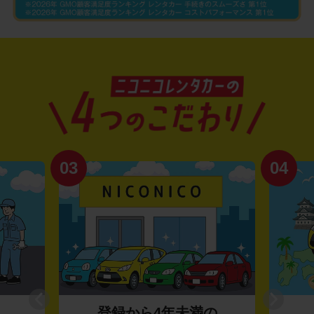
03
04
登録から4年未満の