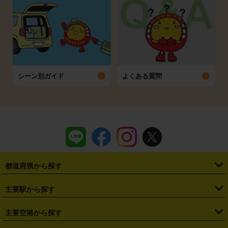
シーン別ガイド
よくある質問
都道府県から探す
・
北海道
・
青森県
・
岩手県
・
宮城県
・
秋田県
・
山形県
主要駅から探す
・
福島県
・
東京都
・
神奈川県
・
埼玉県
・
千葉県
・
茨城県
・
札幌駅
・
仙台駅
・
新宿駅
・
池袋駅
・
渋谷駅
・
東京駅
主要空港から探す
・
栃木県
・
群馬県
・
山梨県
・
愛知県
・
静岡県
・
岐阜県
・
横浜駅
・
川崎駅
・
大宮駅
・
西船橋駅
・
柏駅
・
名古屋駅