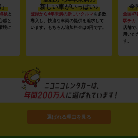
潔」
新しい車がいっぱい♪
全
点検
と
登録から4年未満の新しいクルマ
を多数
全国47
心感と
導入し、快適な車両の提供を追求して
駅チカ
環境に
います。もちろん追加料金は0円です。
店舗で
用いた
す。
選ばれる理由を見る