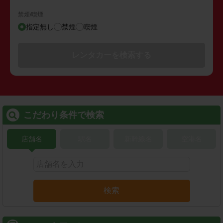
禁煙/喫煙
指定無し
禁煙
喫煙
レンタカーを検索する
こだわり条件で検索
店舗名
駅名
新幹線名
空港名
検索