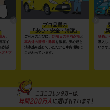
プロ品質の
〜
「安心・安全・清潔」
新
組み
。
ご利用のたびに、
24項目の車両点検
と
登録か
既存イ
車内外の清掃・除菌
を徹底。安心感と
導入し
を削減
清潔感を感じていただける車内環境に
います
ーズナブ
こだわっています。