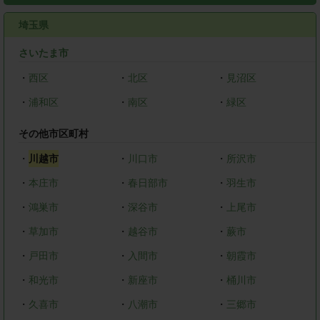
埼玉県
さいたま市
・
西区
・
北区
・
見沼区
・
浦和区
・
南区
・
緑区
その他市区町村
・
川越市
・
川口市
・
所沢市
・
本庄市
・
春日部市
・
羽生市
・
鴻巣市
・
深谷市
・
上尾市
・
草加市
・
越谷市
・
蕨市
・
戸田市
・
入間市
・
朝霞市
・
和光市
・
新座市
・
桶川市
・
久喜市
・
八潮市
・
三郷市