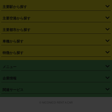
・
北海道
・
青森県
・
岩手県
・
宮城県
・
秋田県
・
山形県
主要駅から探す
・
福島県
・
東京都
・
神奈川県
・
埼玉県
・
千葉県
・
茨城県
・
札幌駅
・
仙台駅
・
新宿駅
・
池袋駅
・
渋谷駅
・
東京駅
主要空港から探す
・
栃木県
・
群馬県
・
山梨県
・
愛知県
・
静岡県
・
岐阜県
・
横浜駅
・
川崎駅
・
大宮駅
・
西船橋駅
・
柏駅
・
名古屋駅
・
新千歳空港
・
仙台空港
主要都市から探す
・
長野県
・
新潟県
・
富山県
・
石川県
・
福井県
・
大阪府
・
大阪駅
・
難波駅
・
三宮駅
・
京都駅
・
広島駅
・
博多駅
・
成田空港
・
羽田空港
・
兵庫県
・
京都府
・
滋賀県
・
和歌山県
・
奈良県
・
三重県
・
札幌市
・
仙台市
車種から探す
・
熊本駅
・
那覇空港駅
・
中部国際空港セントレア
・
関西国際空港
・
鳥取県
・
島根県
・
岡山県
・
広島県
・
山口県
・
徳島県
・
千葉市
・
さいたま市
・
軽自動車
・
コンパクトカー
・
ステーションワゴン・セダン
特徴から探す
・
大阪国際空港（伊丹空港）
・
神戸空港
・
香川県
・
愛媛県
・
高知県
・
福岡県
・
佐賀県
・
長崎県
・
横浜市
・
川崎市
・
ミニバン・ワンボックス
・
高級ミニバン・ワンボックス
・
SUV
・
岡山空港
・
徳島空港
・
ハイブリッド
・
宅配レンタカー
・
ETCカードレンタル
・
熊本県
・
大分県
・
宮崎県
・
鹿児島県
・
沖縄県
・
相模原市
・
新潟市
メニュー
・
軽トラック・商用バン
・
福岡空港
・
鹿児島空港
・
長期レンタル
・
深夜時間帯レンタル
・
免責補償プラス
・
静岡市
・
浜松市
・
・
トラック・バン
トップページ
・
はじめての方へ
・
ご利用案内
(タウンエースバン、ライトエースバン等)
企業情報
・
那覇空港
・
パーフェクト補償
・
スタッドレスタイヤ
・
直前予約
・
名古屋市
・
京都市
・
・
トラック・バン
ベストレート保証
・
予約から返却まで
・
・
店舗オリジナル
利用シーン別ガイ
(ハイエースバン・キャラバン等)
・
・
ニコパス(アプリ)
会社概要
・
ニュース
・
国際運転免許証
・
フランチャイズ募集
・
営業時間外返却サービス
・
個人情報保護
関連サービス
・
大阪市
・
堺市
ド
・
・
レッカー搬送サービス
カスタマーハラスメントに対する基本方針
・
神戸市
・
岡山市
・
・
車種・料金
カーリースなら「定額ニコノリパック」
・
店舗を探す
・
キャンペーン
© NICONICO RENT A CAR
・
特定商取引法に基づく表記
・
旅行業約款
・
広島市
・
北九州市
・
・
会員特典
超短期カーリースの「ニコリース」
・
選ばれる理由
・
安心・安全への取