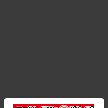
り組み
・
福岡市
・
熊本市
・
清潔・快適な車内
・
徹底した車両点検
・
新しいクルマ
空間
・
お客様の声
・
お客様大賞
・
よくある質問
・
お問い合わせ
・
予約キャンセル・
・
保険・補償
変更
・
事故・故障
・
交通違反
・
サイトマップ
・
貸渡約款
・
利用規約