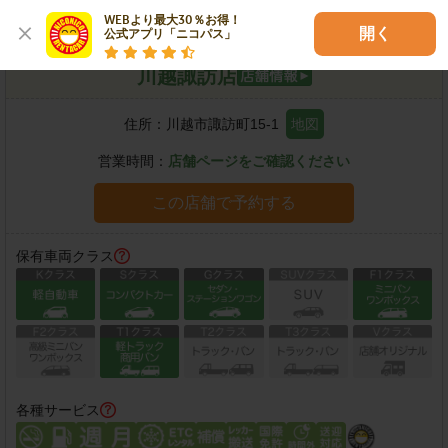
WEBより最大30％お得！

開く
公式アプリ「ニコパス」
川越諏訪店
住所：
川越市諏訪町15-1
地図
営業時間：
店舗ページをご確認ください
この店舗で予約する
保有車両クラス
各種サービス