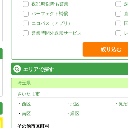
夜21時以降も営業
パーフェクト補償
ニコパス（アプリ）
営業時間外返却サービス
絞り込む
エリアで探す
埼玉県
さいたま市
・
西区
・
北区
・
見沼
・
南区
・
緑区
その他市区町村