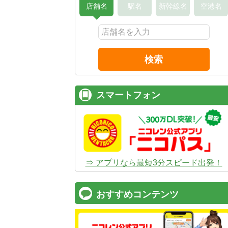
店舗名
駅名
新幹線名
空港名
検索
スマートフォン
⇒ アプリなら最短3分スピード出発！
おすすめコンテンツ