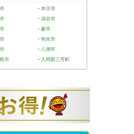
市
・
本庄市
市
・
深谷市
市
・
蕨市
市
・
和光市
市
・
八潮市
島市
・
入間郡三芳町