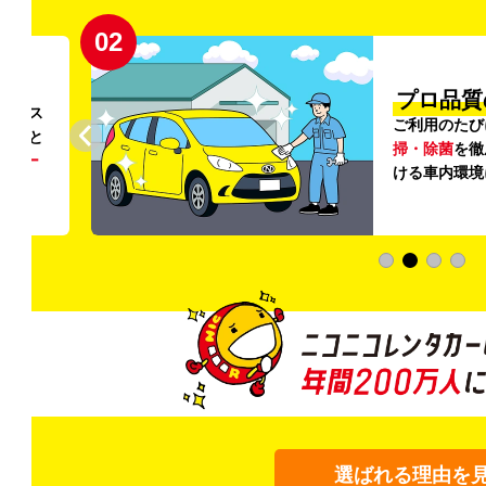
02
円〜
プロ品質
リンス
ご利用のたび
ること
掃・除菌
を徹
う
リー
ける車内環境
選ばれる理由を