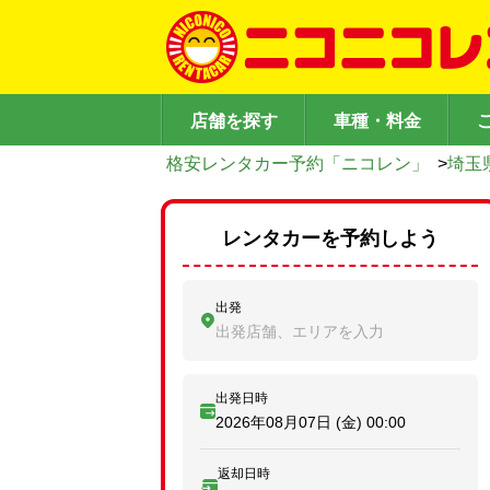
店舗を探す
車種・料金
格安レンタカー予約「ニコレン」
>
埼玉
レンタカーを予約しよう
出発
出発店舗、エリアを入力
出発日時
2026年08月07日 (金)
00:00
返却日時