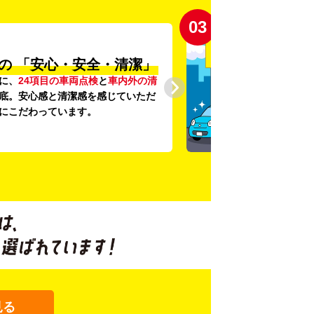
03
の
「安心・安全・清潔」
に、
24項目の車両点検
と
車内外の清
底。安心感と清潔感を感じていただ
にこだわっています。
見る