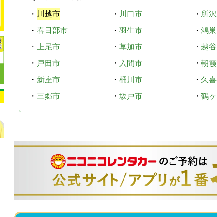
・
川越市
・
川口市
・
所沢
・
春日部市
・
羽生市
・
鴻巣
・
上尾市
・
草加市
・
越谷
・
戸田市
・
入間市
・
朝霞
・
新座市
・
桶川市
・
久喜
・
三郷市
・
坂戸市
・
鶴ヶ