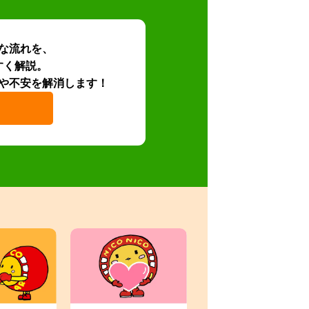
な流れを、
すく解説。
や不安を解消します！