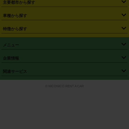
主要都市から探す
・
長野県
・
新潟県
・
富山県
・
石川県
・
福井県
・
大阪府
・
大阪駅
・
難波駅
・
三宮駅
・
京都駅
・
広島駅
・
博多駅
・
成田空港
・
羽田空港
・
兵庫県
・
京都府
・
滋賀県
・
和歌山県
・
奈良県
・
三重県
・
札幌市
・
仙台市
車種から探す
・
熊本駅
・
那覇空港駅
・
中部国際空港セントレア
・
関西国際空港
・
鳥取県
・
島根県
・
岡山県
・
広島県
・
山口県
・
徳島県
・
千葉市
・
さいたま市
・
軽自動車
・
コンパクトカー
・
ステーションワゴン・セダン
特徴から探す
・
大阪国際空港（伊丹空港）
・
神戸空港
・
香川県
・
愛媛県
・
高知県
・
福岡県
・
佐賀県
・
長崎県
・
横浜市
・
川崎市
・
ミニバン・ワンボックス
・
高級ミニバン・ワンボックス
・
SUV
・
岡山空港
・
徳島空港
・
ハイブリッド
・
宅配レンタカー
・
ETCカードレンタル
・
熊本県
・
大分県
・
宮崎県
・
鹿児島県
・
沖縄県
・
相模原市
・
新潟市
メニュー
・
軽トラック・商用バン
・
福岡空港
・
鹿児島空港
・
長期レンタル
・
深夜時間帯レンタル
・
免責補償プラス
・
静岡市
・
浜松市
・
・
トラック・バン
トップページ
・
はじめての方へ
・
ご利用案内
(タウンエースバン、ライトエースバン等)
企業情報
・
那覇空港
・
パーフェクト補償
・
スタッドレスタイヤ
・
直前予約
・
名古屋市
・
京都市
・
・
トラック・バン
ベストレート保証
・
予約から返却まで
・
・
店舗オリジナル
利用シーン別ガイ
(ハイエースバン・キャラバン等)
・
・
ニコパス(アプリ)
会社概要
・
ニュース
・
国際運転免許証
・
フランチャイズ募集
・
営業時間外返却サービス
・
個人情報保護
関連サービス
・
大阪市
・
堺市
ド
・
・
レッカー搬送サービス
カスタマーハラスメントに対する基本方針
・
神戸市
・
岡山市
・
・
車種・料金
カーリースなら「定額ニコノリパック」
・
店舗を探す
・
キャンペーン
© NICONICO RENT A CAR
・
特定商取引法に基づく表記
・
旅行業約款
・
広島市
・
北九州市
・
・
会員特典
超短期カーリースの「ニコリース」
・
選ばれる理由
・
安心・安全への取
り組み
・
福岡市
・
熊本市
・
清潔・快適な車内
・
徹底した車両点検
・
新しいクルマ
空間
・
お客様の声
・
お客様大賞
・
よくある質問