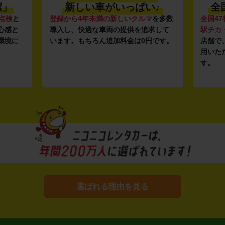
潔」
新しい車がいっぱい♪
全
点検
と
登録から4年未満の新しいクルマ
を多数
全国47
心感と
導入し、快適な車両の提供を追求して
駅チカ
環境に
います。もちろん追加料金は0円です。
店舗で
用いた
す。
選ばれる理由を見る