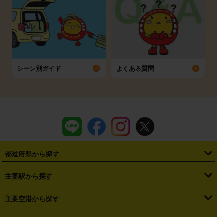
シーン別ガイド
よくある質問
都道府県から探す
・
北海道
・
青森県
・
岩手県
・
宮城県
・
秋田県
・
山形県
主要駅から探す
・
福島県
・
東京都
・
神奈川県
・
埼玉県
・
千葉県
・
茨城県
・
札幌駅
・
仙台駅
・
新宿駅
・
池袋駅
・
渋谷駅
・
東京駅
主要空港から探す
・
栃木県
・
群馬県
・
山梨県
・
愛知県
・
静岡県
・
岐阜県
・
横浜駅
・
川崎駅
・
大宮駅
・
西船橋駅
・
柏駅
・
名古屋駅
・
新千歳空港
・
仙台空港