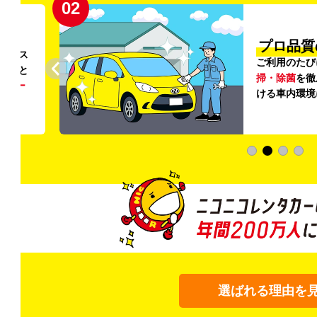
02
円〜
プロ品質
リンス
ご利用のたび
ること
掃・除菌
を徹
う
リー
ける車内環境
選ばれる理由を