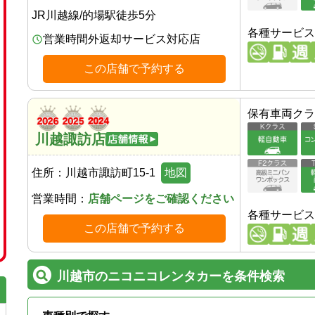
JR川越線
/
的場駅
徒歩
5
分
各種サービス
営業時間外返却サービス対応店
この店舗で予約する
保有車両クラ
川越諏訪店
住所：
川越市諏訪町15-1
地図
営業時間：
店舗ページをご確認ください
各種サービス
この店舗で予約する
川越市のニコニコレンタカーを条件検索