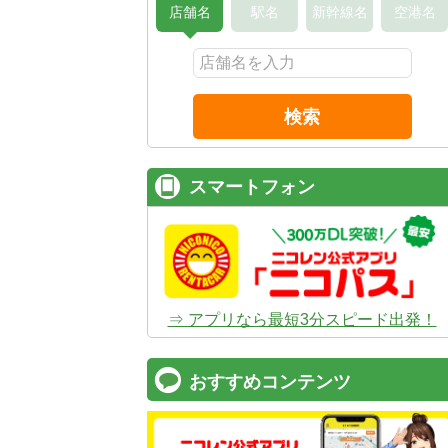
店舗名
駅名
新幹線名
空港名
検索
スマートフォン
⇒ アプリなら最短3分スピード出発！
おすすめコンテンツ