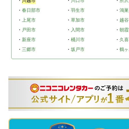
・
川越市
・
川口市
・
所沢
・
春日部市
・
羽生市
・
鴻巣
・
上尾市
・
草加市
・
越谷
・
戸田市
・
入間市
・
朝霞
・
新座市
・
桶川市
・
久喜
・
三郷市
・
坂戸市
・
鶴ヶ