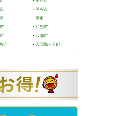
市
・
本庄市
市
・
深谷市
市
・
蕨市
市
・
和光市
市
・
八潮市
島市
・
入間郡三芳町