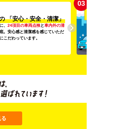
03
の
「安心・安全・清潔」
に、
24項目の車両点検
と
車内外の清
底。安心感と清潔感を感じていただ
にこだわっています。
見る