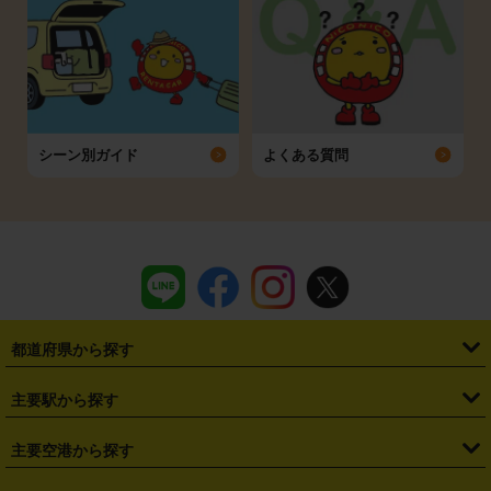
シーン別ガイド
よくある質問
都道府県から探す
・
北海道
・
青森県
・
岩手県
・
宮城県
・
秋田県
・
山形県
主要駅から探す
・
福島県
・
東京都
・
神奈川県
・
埼玉県
・
千葉県
・
茨城県
・
札幌駅
・
仙台駅
・
新宿駅
・
池袋駅
・
渋谷駅
・
東京駅
主要空港から探す
・
栃木県
・
群馬県
・
山梨県
・
愛知県
・
静岡県
・
岐阜県
・
横浜駅
・
川崎駅
・
大宮駅
・
西船橋駅
・
柏駅
・
名古屋駅
・
新千歳空港
・
仙台空港