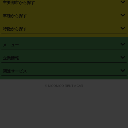
主要都市から探す
・
長野県
・
新潟県
・
富山県
・
石川県
・
福井県
・
大阪府
・
大阪駅
・
難波駅
・
三宮駅
・
京都駅
・
広島駅
・
博多駅
・
成田空港
・
羽田空港
・
兵庫県
・
京都府
・
滋賀県
・
和歌山県
・
奈良県
・
三重県
・
札幌市
・
仙台市
車種から探す
・
熊本駅
・
那覇空港駅
・
中部国際空港セントレア
・
関西国際空港
・
鳥取県
・
島根県
・
岡山県
・
広島県
・
山口県
・
徳島県
・
千葉市
・
さいたま市
・
軽自動車
・
コンパクトカー
・
ステーションワゴン・セダン
特徴から探す
・
大阪国際空港（伊丹空港）
・
神戸空港
・
香川県
・
愛媛県
・
高知県
・
福岡県
・
佐賀県
・
長崎県
・
横浜市
・
川崎市
・
ミニバン・ワンボックス
・
高級ミニバン・ワンボックス
・
SUV
・
岡山空港
・
徳島空港
・
ハイブリッド
・
宅配レンタカー
・
ETCカードレンタル
・
熊本県
・
大分県
・
宮崎県
・
鹿児島県
・
沖縄県
・
相模原市
・
新潟市
メニュー
・
軽トラック・商用バン
・
福岡空港
・
鹿児島空港
・
長期レンタル
・
深夜時間帯レンタル
・
免責補償プラス
・
静岡市
・
浜松市
・
・
トラック・バン
トップページ
・
はじめての方へ
・
ご利用案内
(タウンエースバン、ライトエースバン等)
企業情報
・
那覇空港
・
パーフェクト補償
・
スタッドレスタイヤ
・
直前予約
・
名古屋市
・
京都市
・
・
トラック・バン
ベストレート保証
・
予約から返却まで
・
・
店舗オリジナル
利用シーン別ガイ
(ハイエースバン・キャラバン等)
・
・
ニコパス(アプリ)
会社概要
・
ニュース
・
国際運転免許証
・
フランチャイズ募集
・
営業時間外返却サービス
・
個人情報保護
関連サービス
・
大阪市
・
堺市
ド
・
・
レッカー搬送サービス
カスタマーハラスメントに対する基本方針
・
神戸市
・
岡山市
・
・
車種・料金
カーリースなら「定額ニコノリパック」
・
店舗を探す
・
キャンペーン
© NICONICO RENT A CAR
・
特定商取引法に基づく表記
・
旅行業約款
・
広島市
・
北九州市
・
・
会員特典
超短期カーリースの「ニコリース」
・
選ばれる理由
・
安心・安全への取
り組み
・
福岡市
・
熊本市
・
清潔・快適な車内
・
徹底した車両点検
・
新しいクルマ
空間
・
お客様の声
・
お客様大賞
・
よくある質問