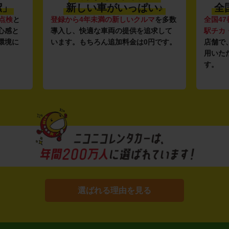
潔」
新しい車がいっぱい♪
全
点検
と
登録から4年未満の新しいクルマ
を多数
全国47
心感と
導入し、快適な車両の提供を追求して
駅チカ
環境に
います。もちろん追加料金は0円です。
店舗で
用いた
す。
選ばれる理由を見る