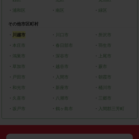
・
浦和区
・
南区
・
緑区
その他市区町村
・
川越市
・
川口市
・
所沢市
・
本庄市
・
春日部市
・
羽生市
・
鴻巣市
・
深谷市
・
上尾市
・
草加市
・
越谷市
・
蕨市
・
戸田市
・
入間市
・
朝霞市
・
和光市
・
新座市
・
桶川市
・
久喜市
・
八潮市
・
三郷市
・
坂戸市
・
鶴ヶ島市
・
入間郡三芳町