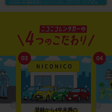
03
04
登録から4年未満の